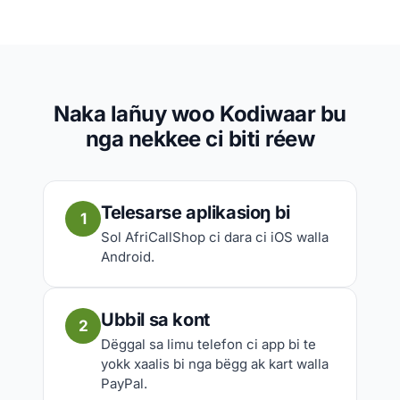
Naka lañuy woo Kodiwaar bu
nga nekkee ci biti réew
Telesarse aplikasioŋ bi
1
Sol AfriCallShop ci dara ci iOS walla
Android.
Ubbil sa kont
2
Dëggal sa limu telefon ci app bi te
yokk xaalis bi nga bëgg ak kart walla
PayPal.