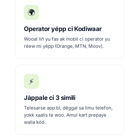
🌍
Operator yépp ci Kodiwaar
Wooal liñ yu fas ak mobil ci operator yu
réew mi yépp (Orange, MTN, Moov).
⚡
Jàppale ci 3 simili
Telesarse app bi, dëggal sa limu telefon,
yokk xaalis te woo. Amul kart prepaye
walla kód.