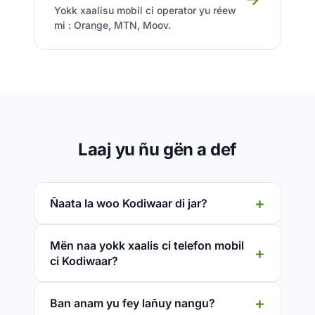
Yokk xaalisu mobil ci operator yu réew
mi : Orange, MTN, Moov.
Laaj yu ñu gën a def
Ñaata la woo Kodiwaar di jar?
Mën naa yokk xaalis ci telefon mobil
ci Kodiwaar?
Ban anam yu fey lañuy nangu?