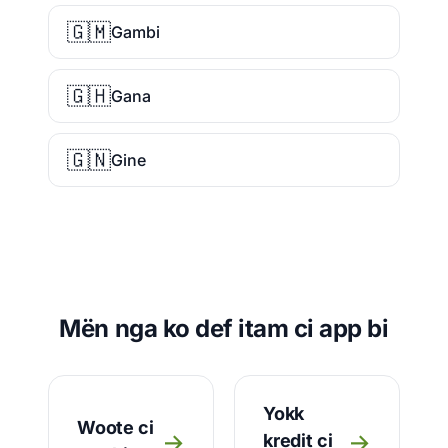
🇬🇲
Gambi
🇬🇭
Gana
🇬🇳
Gine
Mën nga ko def itam ci app bi
Yokk
Woote ci
→
→
kredit ci