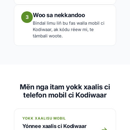
Woo sa nekkandoo
3
Bindal limu liñ bu fas walla mobil ci
Kodiwaar, ak kódu réew mi, te
tàmbali woote.
Mën nga itam yokk xaalis ci
telefon mobil ci Kodiwaar
YOKK XAALISU MOBIL
Yónnee xaalis ci Kodiwaar
→