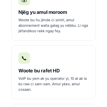
Njëg yu amul moroom
Woote bu ñu jënde ci simili, amul
abonnement walla galag yu nëbbu. Li nga
jëfandikoo rekk ngay fey.
📞
Woote bu rafet HD
VoIP bu yem ak yu operator yi, 10 at ak la
ko raw ci xam-xam. Amul yéex, amul
cosaan.