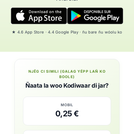
★ 4.6 App Store · 4.4 Google Play · ñu bare ñu wóolu ko
NJËG CI SIMILI (GALAG YÉPP LAÑ KO
BOOLE)
Ñaata la woo Kodiwaar di jar?
MOBIL
0,25 €