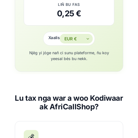
LIÑ BU FAS
0,25 €
Xaalis
Njëg yi jóge nañ ci sunu plateforme, ñu koy
yeesal bés bu nekk.
Lu tax nga war a woo Kodiwaar
ak AfriCallShop?
💰