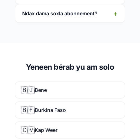
Ndax dama soxla abonnement?
Yeneen bérab yu am solo
🇧🇯
Bene
🇧🇫
Burkina Faso
🇨🇻
Kap Weer