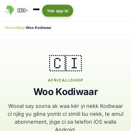
🇸🇳
Yeb app bi
▾
Home
Njëg
Woo Kodiwaar
🇨🇮
AFRICALLSHOP
Woo Kodiwaar
Wooal say soxna ak waa kër yi nekk Kodiwaar
ci njëg yu gëna yomb ci simili bu nekk, te amul
abonnement, jóge ci sa telefon iOS walla
Android.