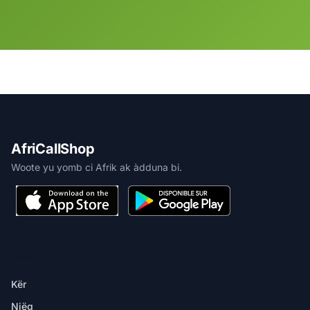
AfriCallShop
Woote yu yomb ci Afrik ak àdduna bi.
MBIR
Kër
Njëg