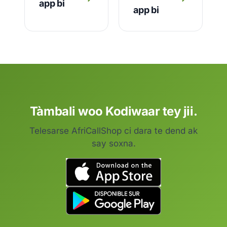
app bi
app bi
Tàmbali woo Kodiwaar tey jii.
Telesarse AfriCallShop ci dara te dend ak
say soxna.