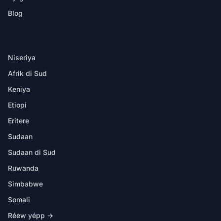
Blog
DËKK YI
Niseriya
Afrik di Sud
Keniya
Etiopi
Eritere
Sudaan
Sudaan di Sud
Ruwanda
Simbabwe
Somali
Réew yépp →