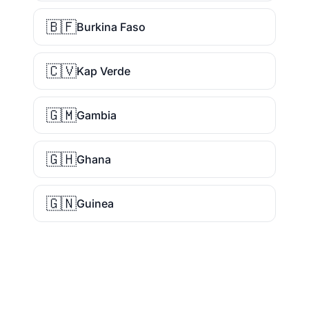
🇧🇫
Burkina Faso
🇨🇻
Kap Verde
🇬🇲
Gambia
🇬🇭
Ghana
🇬🇳
Guinea