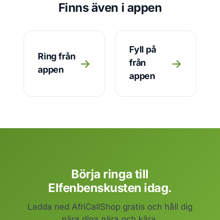
Finns även i appen
Fyll på
Ring från
→
→
från
appen
appen
Börja ringa till
Elfenbenskusten idag.
Ladda ned AfriCallShop gratis och håll dig
nära dina nära och kära.