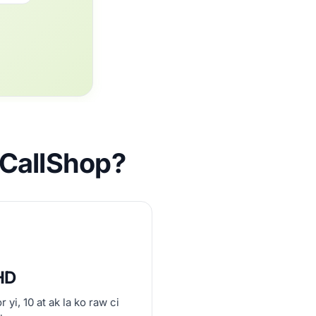
iCallShop?
HD
yi, 10 at ak la ko raw ci