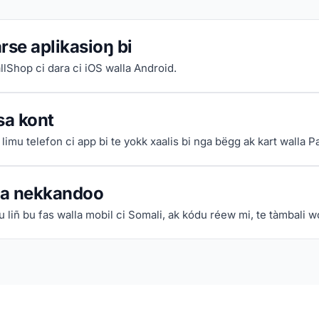
rse aplikasioŋ bi
llShop ci dara ci iOS walla Android.
sa kont
limu telefon ci app bi te yokk xaalis bi nga bëgg ak kart walla P
a nekkandoo
u liñ bu fas walla mobil ci Somali, ak kódu réew mi, te tàmbali w