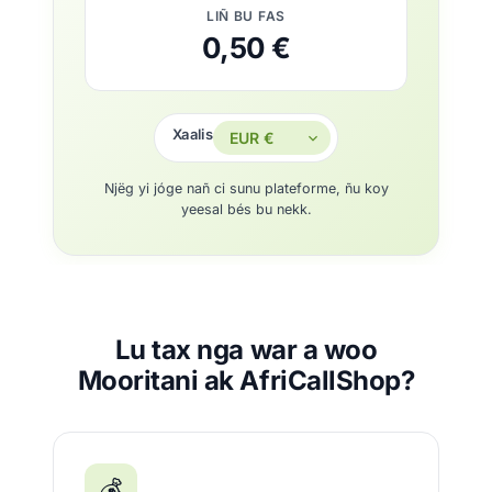
LIÑ BU FAS
0,50 €
Xaalis
Njëg yi jóge nañ ci sunu plateforme, ñu koy
yeesal bés bu nekk.
Lu tax nga war a woo
Mooritani ak AfriCallShop?
💰