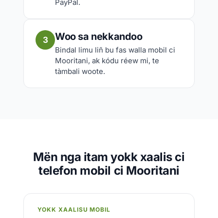
PayPal.
Woo sa nekkandoo
3
Bindal limu liñ bu fas walla mobil ci
Mooritani, ak kódu réew mi, te
tàmbali woote.
Mën nga itam yokk xaalis ci
telefon mobil ci Mooritani
YOKK XAALISU MOBIL