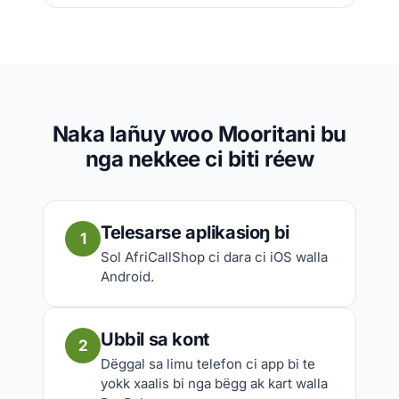
Naka lañuy woo Mooritani bu
nga nekkee ci biti réew
Telesarse aplikasioŋ bi
1
Sol AfriCallShop ci dara ci iOS walla
Android.
Ubbil sa kont
2
Dëggal sa limu telefon ci app bi te
yokk xaalis bi nga bëgg ak kart walla