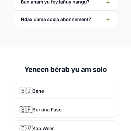
Ban anam yu fey lañuy nangu?
Ndax dama soxla abonnement?
Yeneen bérab yu am solo
🇧🇯
Bene
🇧🇫
Burkina Faso
🇨🇻
Kap Weer