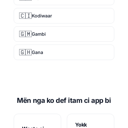
🇨🇮
Kodiwaar
🇬🇲
Gambi
🇬🇭
Gana
Mën nga ko def itam ci app bi
Yokk