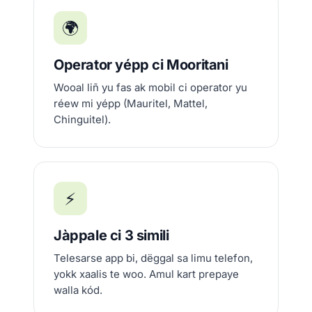
🌍
Operator yépp ci Mooritani
Wooal liñ yu fas ak mobil ci operator yu
réew mi yépp (Mauritel, Mattel,
Chinguitel).
⚡
Jàppale ci 3 simili
Telesarse app bi, dëggal sa limu telefon,
yokk xaalis te woo. Amul kart prepaye
walla kód.