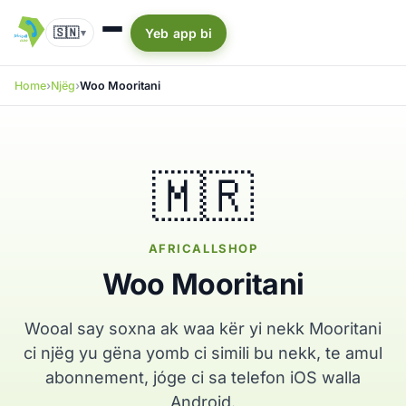
🇸🇳
Yeb app bi
▾
Home
Njëg
Woo Mooritani
🇲🇷
AFRICALLSHOP
Woo Mooritani
Wooal say soxna ak waa kër yi nekk Mooritani
ci njëg yu gëna yomb ci simili bu nekk, te amul
abonnement, jóge ci sa telefon iOS walla
Android.