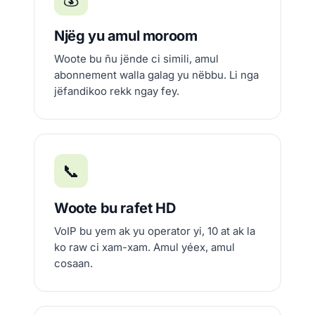
Njëg yu amul moroom
Woote bu ñu jënde ci simili, amul
abonnement walla galag yu nëbbu. Li nga
jëfandikoo rekk ngay fey.
📞
Woote bu rafet HD
VoIP bu yem ak yu operator yi, 10 at ak la
ko raw ci xam-xam. Amul yéex, amul
cosaan.