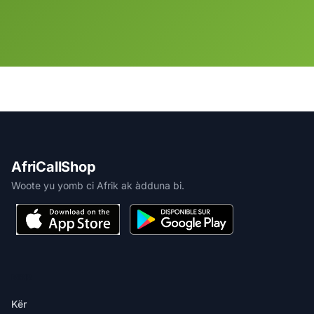
AfriCallShop
Woote yu yomb ci Afrik ak àdduna bi.
MBIR
Kër