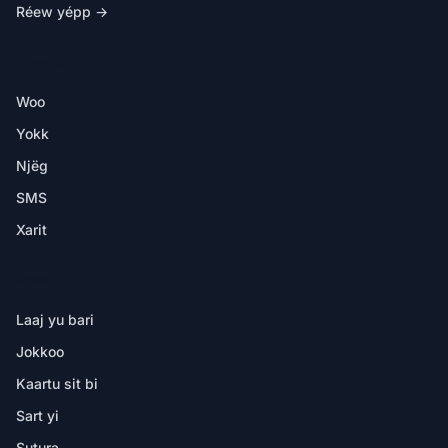
Réew yépp →
CI APP BI
Woo
Yokk
Njëg
SMS
Xarit
NDIMBAL
Laaj yu bari
Jokkoo
Kaartu sit bi
Sart yi
Sutura