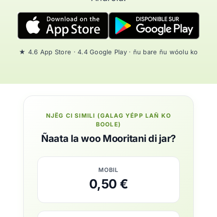
★ 4.6 App Store · 4.4 Google Play · ñu bare ñu wóolu ko
NJËG CI SIMILI (GALAG YÉPP LAÑ KO
BOOLE)
Ñaata la woo Mooritani di jar?
MOBIL
0,50 €