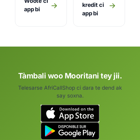
Woote ci
→
→
kredit ci
app bi
app bi
Tàmbali woo Mooritani tey jii.
Telesarse AfriCallShop ci dara te dend ak
say soxna.