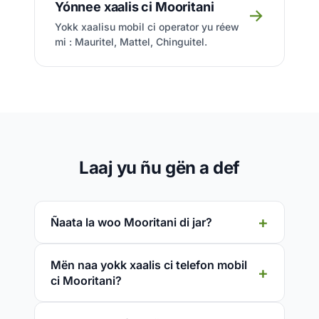
Yónnee xaalis ci Mooritani
→
Yokk xaalisu mobil ci operator yu réew
mi : Mauritel, Mattel, Chinguitel.
Laaj yu ñu gën a def
Ñaata la woo Mooritani di jar?
Mën naa yokk xaalis ci telefon mobil
ci Mooritani?