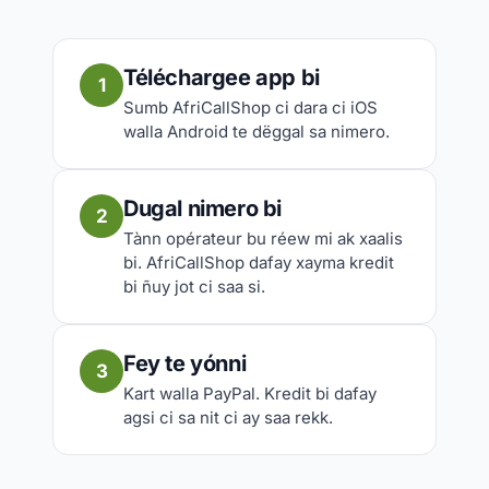
Téléchargee app bi
1
Sumb AfriCallShop ci dara ci iOS
walla Android te dëggal sa nimero.
Dugal nimero bi
2
Tànn opérateur bu réew mi ak xaalis
bi. AfriCallShop dafay xayma kredit
bi ñuy jot ci saa si.
Fey te yónni
3
Kart walla PayPal. Kredit bi dafay
agsi ci sa nit ci ay saa rekk.