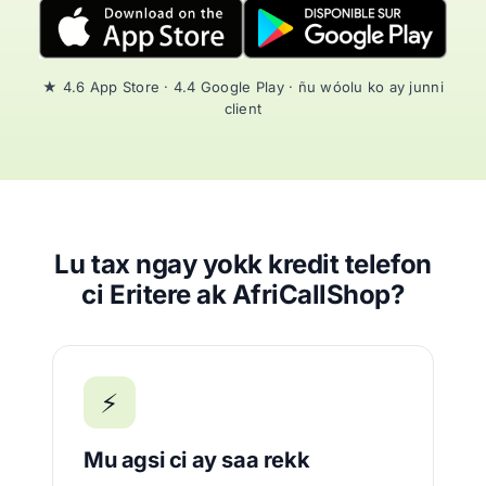
★ 4.6 App Store · 4.4 Google Play · ñu wóolu ko ay junni
client
Lu tax ngay yokk kredit telefon
ci Eritere ak AfriCallShop?
⚡
Mu agsi ci ay saa rekk