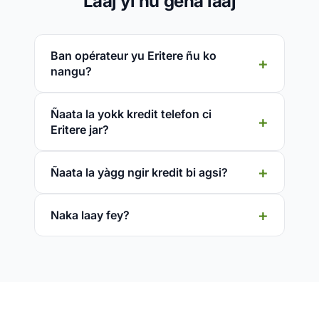
Laaj yi ñu gëna laaj
Ban opérateur yu Eritere ñu ko
nangu?
Ñaata la yokk kredit telefon ci
Eritere jar?
Ñaata la yàgg ngir kredit bi agsi?
Naka laay fey?