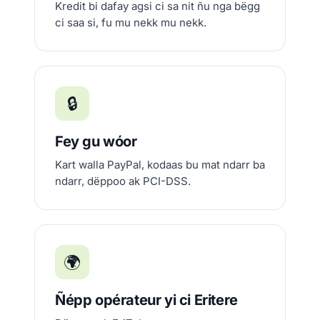
Kredit bi dafay agsi ci sa nit ñu nga bëgg
ci saa si, fu mu nekk mu nekk.
🔒
Fey gu wóor
Kart walla PayPal, kodaas bu mat ndarr ba
ndarr, dëppoo ak PCI-DSS.
🌍
Ñépp opérateur yi ci Eritere