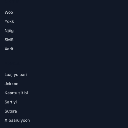
CI APP BI
Woo
Yokk
Njëg
SMS
Xarit
NDIMBAL
Laaj yu bari
Jokkoo
Kaartu sit bi
Sart yi
Sutura
Xibaaru yoon