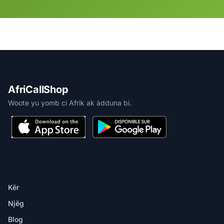
AfriCallShop
Woote yu yomb ci Afrik ak àdduna bi.
MBIR
Kër
Njëg
Blog