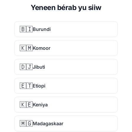
Yeneen bérab yu siiw
🇧🇮
Burundi
🇰🇲
Komoor
🇩🇯
Jibuti
🇪🇹
Etiopi
🇰🇪
Keniya
🇲🇬
Madagaskaar