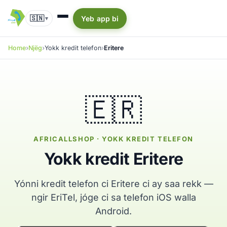
🇸🇳
Yeb app bi
▾
Home
Njëg
Yokk kredit telefon
Eritere
🇪🇷
AFRICALLSHOP · YOKK KREDIT TELEFON
Yokk kredit Eritere
Yónni kredit telefon ci Eritere ci ay saa rekk —
ngir EriTel, jóge ci sa telefon iOS walla
Android.