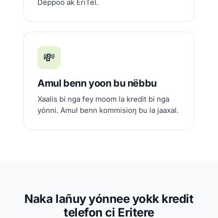
Dëppoo ak EriTel.
💸
Amul benn yoon bu nëbbu
Xaalis bi nga fey moom la kredit bi nga
yónni. Amul benn kommisioŋ bu la jaaxal.
Naka lañuy yónnee yokk kredit
telefon ci Eritere