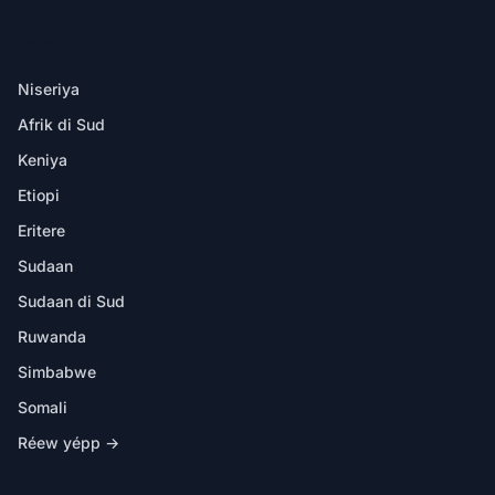
DËKK YI
Niseriya
Afrik di Sud
Keniya
Etiopi
Eritere
Sudaan
Sudaan di Sud
Ruwanda
Simbabwe
Somali
Réew yépp →