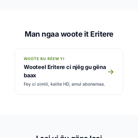
Man ngaa woote it Eritere
WOOTE BU RÉEW YI
Wooteel Eritere ci njëg gu gëna
→
baax
Fey ci simili, kalite HD, amul abonemaa.