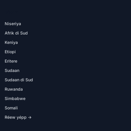
DËKK YI
Niseriya
Afrik di Sud
Keniya
Etiopi
Eritere
Sudaan
Sudaan di Sud
Ruwanda
Simbabwe
Somali
Réew yépp →