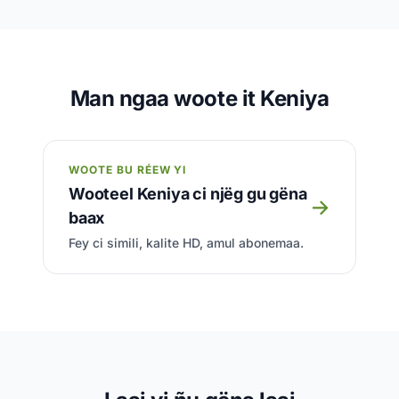
Man ngaa woote it Keniya
WOOTE BU RÉEW YI
Wooteel Keniya ci njëg gu gëna
→
baax
Fey ci simili, kalite HD, amul abonemaa.