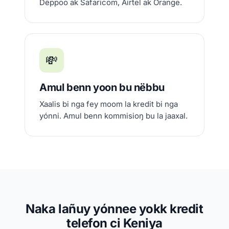
Dëppoo ak Safaricom, Airtel ak Orange.
💸
Amul benn yoon bu nëbbu
Xaalis bi nga fey moom la kredit bi nga
yónni. Amul benn kommisioŋ bu la jaaxal.
Naka lañuy yónnee yokk kredit
telefon ci Keniya