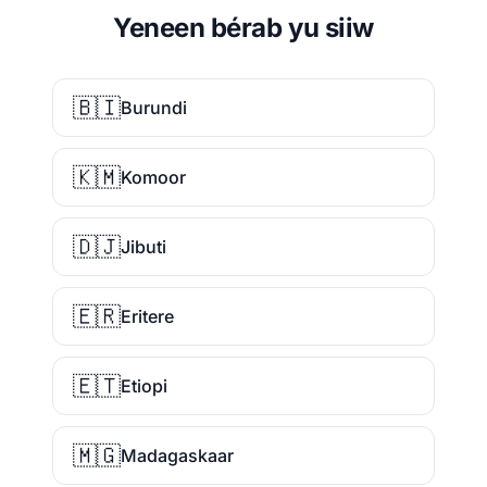
Yeneen bérab yu siiw
🇧🇮
Burundi
🇰🇲
Komoor
🇩🇯
Jibuti
🇪🇷
Eritere
🇪🇹
Etiopi
🇲🇬
Madagaskaar