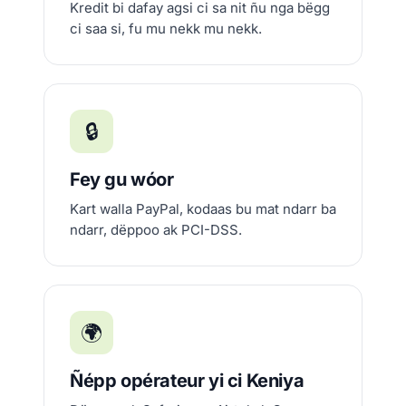
Kredit bi dafay agsi ci sa nit ñu nga bëgg
ci saa si, fu mu nekk mu nekk.
🔒
Fey gu wóor
Kart walla PayPal, kodaas bu mat ndarr ba
ndarr, dëppoo ak PCI-DSS.
🌍
Ñépp opérateur yi ci Keniya