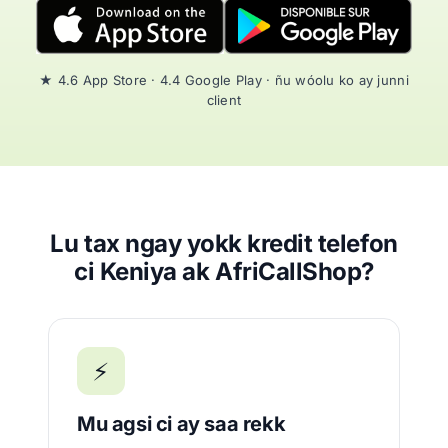
★ 4.6 App Store · 4.4 Google Play · ñu wóolu ko ay junni
client
Lu tax ngay yokk kredit telefon
ci Keniya ak AfriCallShop?
⚡
Mu agsi ci ay saa rekk