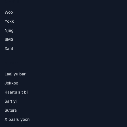
CI APP BI
Woo
Yokk
Njëg
SMS
Xarit
NDIMBAL
Laaj yu bari
Jokkoo
Kaartu sit bi
Sart yi
Sutura
Xibaaru yoon