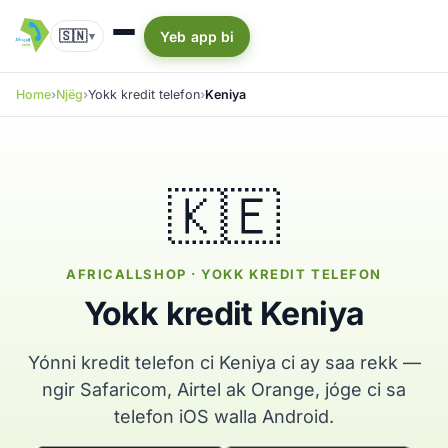
🇸🇳
Yeb app bi
▾
Home
Njëg
Yokk kredit telefon
Keniya
🇰🇪
AFRICALLSHOP · YOKK KREDIT TELEFON
Yokk kredit Keniya
Yónni kredit telefon ci Keniya ci ay saa rekk —
ngir Safaricom, Airtel ak Orange, jóge ci sa
telefon iOS walla Android.