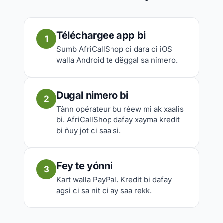
Téléchargee app bi
1
Sumb AfriCallShop ci dara ci iOS
walla Android te dëggal sa nimero.
Dugal nimero bi
2
Tànn opérateur bu réew mi ak xaalis
bi. AfriCallShop dafay xayma kredit
bi ñuy jot ci saa si.
Fey te yónni
3
Kart walla PayPal. Kredit bi dafay
agsi ci sa nit ci ay saa rekk.