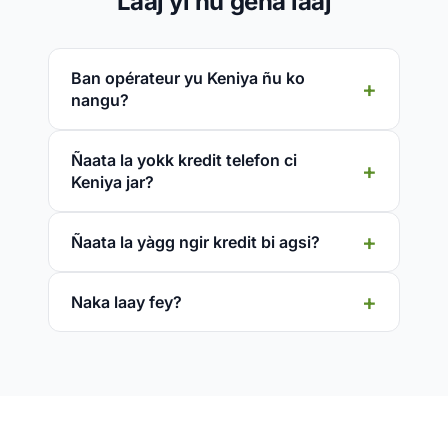
Laaj yi ñu gëna laaj
Ban opérateur yu Keniya ñu ko
nangu?
Ñaata la yokk kredit telefon ci
Keniya jar?
Ñaata la yàgg ngir kredit bi agsi?
Naka laay fey?