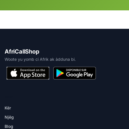
AfriCallShop
Woote yu yomb ci Afrik ak àdduna bi.
MBIR
Kër
Njëg
Blog