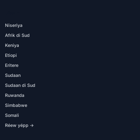
DËKK YI
Niseriya
Afrik di Sud
Keniya
Etiopi
Eritere
Sudaan
Sudaan di Sud
Ruwanda
Simbabwe
Somali
Réew yépp →