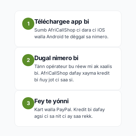
Téléchargee app bi
1
Sumb AfriCallShop ci dara ci iOS
walla Android te dëggal sa nimero.
Dugal nimero bi
2
Tànn opérateur bu réew mi ak xaalis
bi. AfriCallShop dafay xayma kredit
bi ñuy jot ci saa si.
Fey te yónni
3
Kart walla PayPal. Kredit bi dafay
agsi ci sa nit ci ay saa rekk.