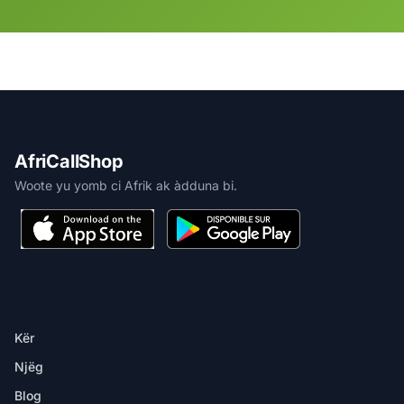
AfriCallShop
Woote yu yomb ci Afrik ak àdduna bi.
MBIR
Kër
Njëg
Blog