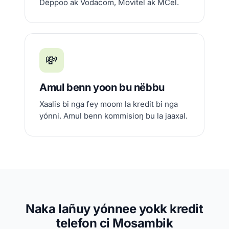
Dëppoo ak Vodacom, Movitel ak MCel.
💸
Amul benn yoon bu nëbbu
Xaalis bi nga fey moom la kredit bi nga
yónni. Amul benn kommisioŋ bu la jaaxal.
Naka lañuy yónnee yokk kredit
telefon ci Mosambik