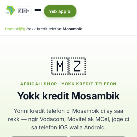
🇸🇳
Yeb app bi
▾
Home
Njëg
Yokk kredit telefon
Mosambik
🇲🇿
AFRICALLSHOP · YOKK KREDIT TELEFON
Yokk kredit Mosambik
Yónni kredit telefon ci Mosambik ci ay saa
rekk — ngir Vodacom, Movitel ak MCel, jóge ci
sa telefon iOS walla Android.