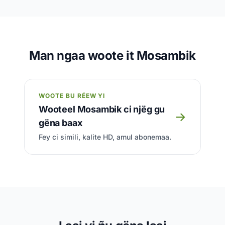
Man ngaa woote it Mosambik
WOOTE BU RÉEW YI
Wooteel Mosambik ci njëg gu
→
gëna baax
Fey ci simili, kalite HD, amul abonemaa.