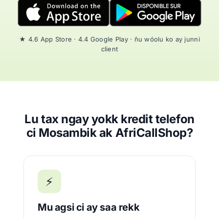
★ 4.6 App Store · 4.4 Google Play · ñu wóolu ko ay junni
client
Lu tax ngay yokk kredit telefon
ci Mosambik ak AfriCallShop?
⚡
Mu agsi ci ay saa rekk