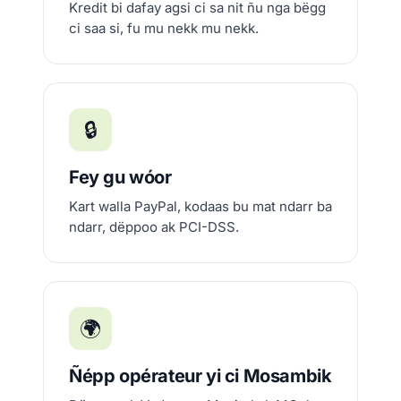
Kredit bi dafay agsi ci sa nit ñu nga bëgg
ci saa si, fu mu nekk mu nekk.
🔒
Fey gu wóor
Kart walla PayPal, kodaas bu mat ndarr ba
ndarr, dëppoo ak PCI-DSS.
🌍
Ñépp opérateur yi ci Mosambik