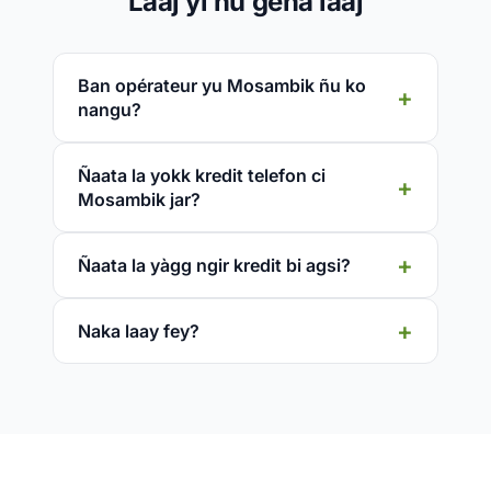
Laaj yi ñu gëna laaj
Ban opérateur yu Mosambik ñu ko
nangu?
Ñaata la yokk kredit telefon ci
Mosambik jar?
Ñaata la yàgg ngir kredit bi agsi?
Naka laay fey?