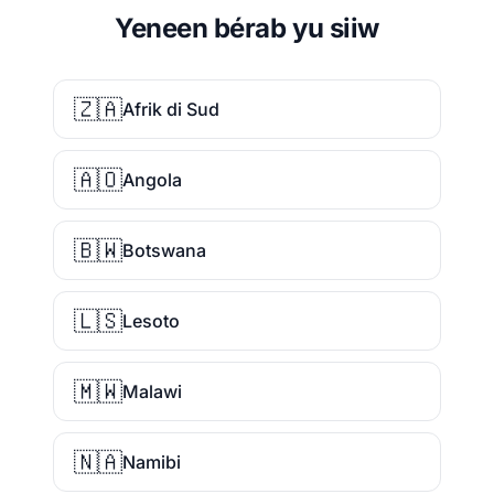
Yeneen bérab yu siiw
🇿🇦
Afrik di Sud
🇦🇴
Angola
🇧🇼
Botswana
🇱🇸
Lesoto
🇲🇼
Malawi
🇳🇦
Namibi