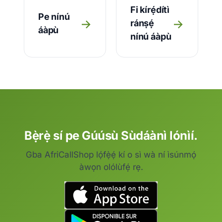
Fi kírẹ́dítì
Pe nínú
→
→
ránṣẹ́
áàpù
nínú áàpù
Bẹ̀rẹ̀ sí pe Gúúsù Sùdáànì lónìí.
Gba AfriCallShop lọ́fẹ̀ẹ́ kí o sì wà ní ìsúnmọ́
àwọn olólùfẹ́ rẹ.