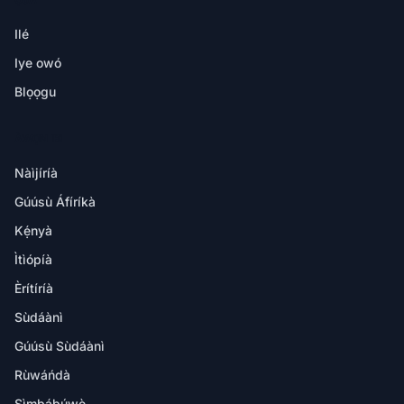
Ilé
Iye owó
Blọọgu
ÀWỌN IBI
Nàìjíríà
Gúúsù Áfíríkà
Kẹ́nyà
Ìtìópíà
Èrítíríà
Sùdáànì
Gúúsù Sùdáànì
Rùwáńdà
Sìmbábúwè