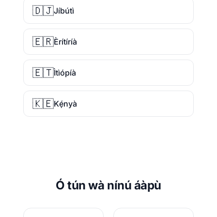
🇩🇯
Jíbútì
🇪🇷
Èrítíríà
🇪🇹
Ìtìópíà
🇰🇪
Kẹ́nyà
Ó tún wà nínú áàpù