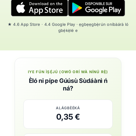
★ 4.6 App Store · 4.4 Google Play · ẹgbẹẹgbẹ̀rún oníbàárà ló
gbẹ́kẹ̀lé e
IYE FÚN ÌṢẸ́JÚ (OWÓ ORÍ WÀ NÍNÚ RẸ̀)
Èló ni pípe Gúúsù Sùdáànì ń
ná?
ALÁGBÈÉKÁ
0,35 €