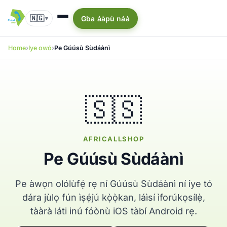
🇳🇬
Gba áàpù náà
▾
Home
Iye owó
Pe Gúúsù Sùdáànì
🇸🇸
AFRICALLSHOP
Pe Gúúsù Sùdáànì
Pe àwọn olólùfẹ́ rẹ ní Gúúsù Sùdáànì ní iye tó
dára jùlọ fún ìṣẹ́jú kọ̀ọ̀kan, láìsí ìforúkọsílẹ̀,
tààrà láti inú fóònù iOS tàbí Android rẹ.