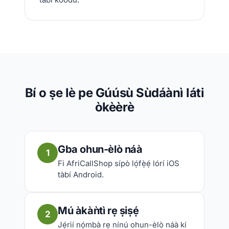
Bí o ṣe lè pe Gúúsù Sùdáànì láti
òkèèrè
Gba ohun-èlò náà
1
Fi AfriCallShop sípò lọ́fẹ̀ẹ́ lórí iOS
tàbí Android.
Mú àkàǹtì rẹ ṣiṣẹ́
2
Jẹ́rìí nọ́mbà rẹ nínú ohun-èlò náà kí