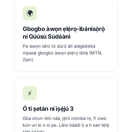
🌍
Gbogbo àwọn ẹlẹ́rọ-ìbánisọ̀rọ̀
ní Gúúsù Sùdáànì
Pe àwọn láìnì tó dúró àti alágbèéká
nípasẹ̀ gbogbo àwọn ẹlẹ́rọ ìbílẹ̀ (MTN,
Zain).
⚡
Ó ti ṣetán ní ìṣẹ́jú 3
Gba ohun-èlò náà, jẹ́rìí nọ́mbà rẹ, fi owó
kún un kí o sì pe. Láìsí káàdì tí a ti san tẹ́lẹ̀
tàbí kóòdù.