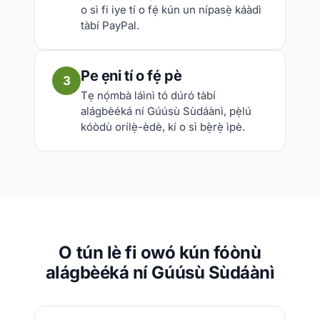
o sì fi iye tí o fẹ́ kún un nípasẹ̀ káàdì
tàbí PayPal.
Pe ẹni tí o fẹ́ pè
3
Tẹ nọ́mbà láìnì tó dúró tàbí
alágbèéká ní Gúúsù Sùdáànì, pẹ̀lú
kóòdù orílẹ̀-èdè, kí o sì bẹ̀rẹ̀ ìpè.
O tún lè fi owó kún fóònù
alágbèéká ní Gúúsù Sùdáànì