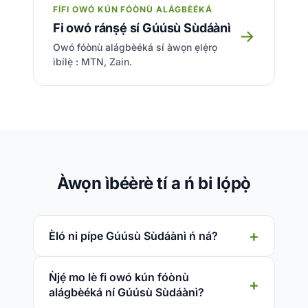
FÍFI OWÓ KÚN FÓÒNÙ ALÁGBÈÉKÁ
Fi owó ránṣẹ́ sí Gúúsù Sùdáànì
→
Owó fóònù alágbèéká sí àwọn ẹlẹ́rọ
ìbílẹ̀ : MTN, Zain.
Àwọn ìbéèrè tí a ń bi lọ́pọ̀
Èló ni pípe Gúúsù Sùdáànì ń ná?
Ǹjẹ́ mo lè fi owó kún fóònù
alágbèéká ní Gúúsù Sùdáànì?