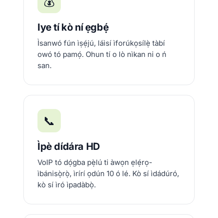
💰
Iye tí kò ní ẹgbẹ́
Ìsanwó fún ìṣẹ́jú, láìsí ìforúkọsílẹ̀ tàbí
owó tó pamọ́. Ohun tí o lò nìkan ni o ń
san.
📞
Ìpè dídára HD
VoIP tó dọ́gba pẹ̀lú ti àwọn ẹlẹ́rọ-
ìbánisọ̀rọ̀, ìrírí ọdún 10 ó lé. Kò sí ìdádúró,
kò sí ìró ìpadàbọ̀.