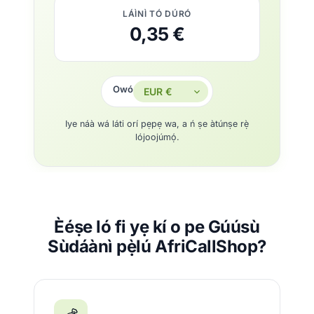
LÁÌNÌ TÓ DÚRÓ
0,35 €
Owó
Iye náà wá láti orí pẹpẹ wa, a ń ṣe àtúnṣe rẹ̀
lójoojúmọ́.
Èéṣe ló fi yẹ kí o pe Gúúsù
Sùdáànì pẹ̀lú AfriCallShop?