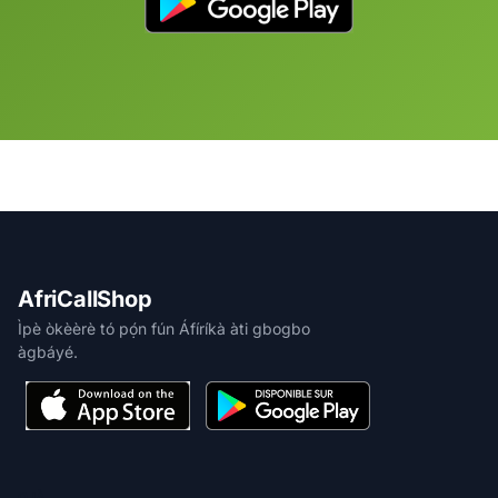
AfriCallShop
Ìpè òkèèrè tó pọ́n fún Áfíríkà àti gbogbo
àgbáyé.
ỌJÀ