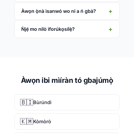
Àwọn ọ̀nà ìsanwó wo ni a ń gbà?
Ǹjẹ́ mo nílò ìforúkọsílẹ̀?
Àwọn ibi mìíràn tó gbajúmọ̀
🇧🇮
Bùrúndì
🇰🇲
Kòmòrò