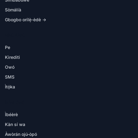
Sòmálíà
Gbogbo orílẹ̀-èdè →
NÍNÚ ÁÀPÙ
Pe
Kirediti
Owó
SMS
Ìtọ́ka
ÌRÀNLỌ́WỌ́
Ìbéèrè
Kàn sí wa
Àwòrán ojú-òpó