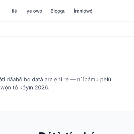
Ilé
Iye owó
Blọọgu
Ìrànlọ́wọ́
 àti dáàbò bo dátà ara ẹni rẹ — ní ìbámu pẹ̀lú
ọ̀n tó kẹ́yìn 2026.