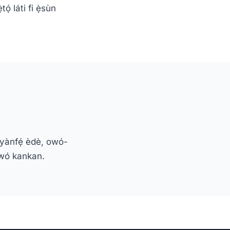
́ láti fi ẹ̀sùn
 àyànfẹ́ èdè, owó-
ówó kankan.