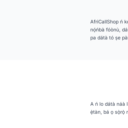
AfriCallShop ń kó
nọ́ńbà fóònù, dát
pa dátà tó ṣe pà
A ń lo dátà náà lá
ẹ̀tàn, bá ọ sọ̀rọ̀