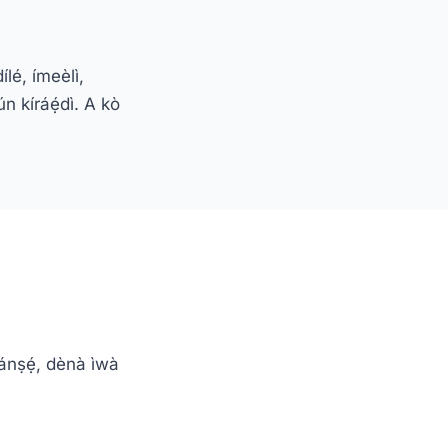
lé, ímeèlì,
n kíráẹ́dì. A kò
 ránṣẹ́, dènà ìwà