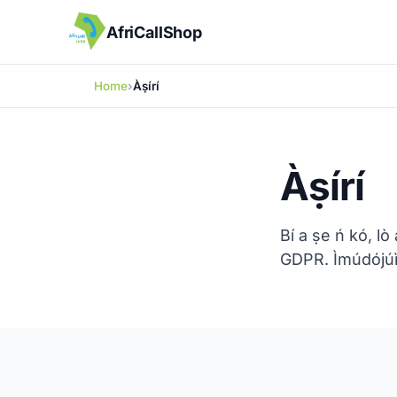
AfriCallShop
Home
Àṣírí
Àṣírí
Bí a ṣe ń kó, lò
GDPR. Ìmúdójúìw