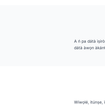
A ń pa dátà ìṣir
dátà àwọn àkántì t
Wíwọlé, ìtúnṣe, ì