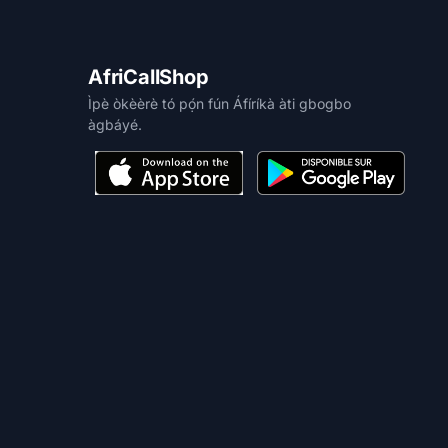
AfriCallShop
Ìpè òkèèrè tó pọ́n fún Áfíríkà àti gbogbo
àgbáyé.