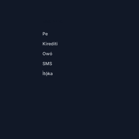
NÍNÚ ÁÀPÙ
Pe
Kirediti
Owó
SMS
Ìtọ́ka
→