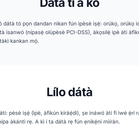
Dátà tí a kó
 dátà tó pọn dandan nìkan fún ìpèsè iṣẹ́: orúkọ, orúkọ ìdí
à ìsanwó (nípasẹ̀ olùpèsè PCI-DSS), àkọsílẹ̀ ìpè àti àfikú
tàkì kankan mọ́.
Lílo dátà
ti: pèsè iṣẹ́ (ìpè, àfikún kíráẹ́dì), ṣe ìnáwó àti fi ìwé ẹ̀rí
 nípa àkántì rẹ. A kì í ta dátà rẹ fún ẹnikẹ́ni mìíràn.