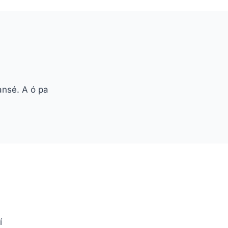
ansé. A ó pa
í