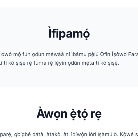
Ìfipamọ́
ò owó mọ́ fún ọdún mẹ́wàá ní ìbámu pẹ̀lú Òfin Ìṣòwò Far
í kò ṣiṣẹ́ rẹ́ fúnra rẹ̀ lẹ́yìn ọdún mẹ́ta tí kò ṣiṣẹ́.
Àwọn ẹ̀tọ́ rẹ
parẹ́, gbígbé dátà, àtakò, àti ìdíwọ̀n lórí ìṣàmúlò. Kọ̀wé s