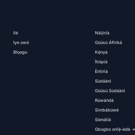
ỌJÀ
ÀWỌN IBI
Ilé
Nàìjíríà
Iye owó
Gúúsù Áfíríkà
Blọọgu
Kẹ́nyà
Ìtìópíà
Èrítíríà
Sùdáànì
Gúúsù Sùdáànì
Rùwáńdà
Sìmbábúwè
Sòmálíà
Gbogbo orílẹ̀-èdè 