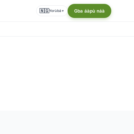
🇳🇬
Gba áàpù náà
Yorùbá
▾