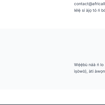
contact@africallsh
lélẹ̀ sí àjọ tó ń
Wẹ́ẹ̀bù náà ń lo 
ìṣòwò), àti àwọn