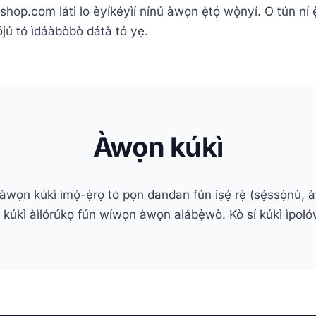
op.com láti lo èyíkéyìí nínú àwọn ẹ̀tọ́ wọ̀nyí. O tún ní ẹ̀tọ
 bójú tó ìdáàbòbò dátà tó yẹ.
Àwọn kúkì
àwọn kúkì ìmọ̀-ẹ̀rọ tó pọn dandan fún iṣẹ́ rẹ̀ (sẹ́ssọ̀nù,
 kúkì àìlórúkọ fún wíwọn àwọn alábẹ̀wò. Kò sí kúkì ìpol