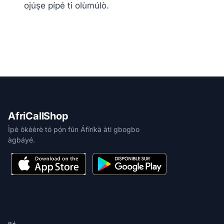
ojúṣe pípé ti olùmúlò.
AfriCallShop
Ìpè òkèèrè tó pọ́n fún Áfíríkà àti gbogbo
àgbáyé.
ỌJÀ