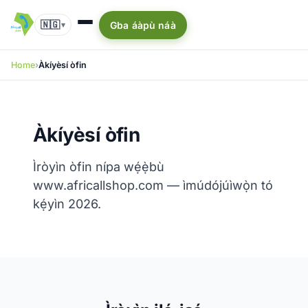
🇳🇬
Gba áàpù náà
▾
Home
Àkíyèsí òfin
Àkíyèsí òfin
Ìròyìn òfin nípa wẹ́ẹ̀bù
www.africallshop.com — ìmúdójúìwọ̀n tó
kẹ́yìn 2026.