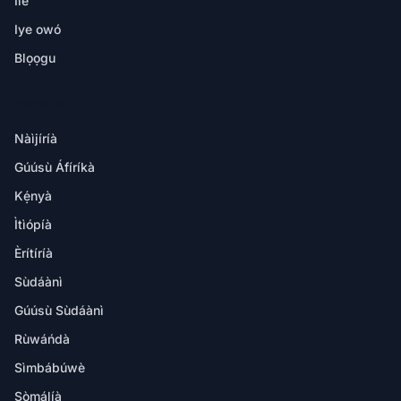
Ilé
Iye owó
Blọọgu
ÀWỌN IBI
Nàìjíríà
Gúúsù Áfíríkà
Kẹ́nyà
Ìtìópíà
Èrítíríà
Sùdáànì
Gúúsù Sùdáànì
Rùwáńdà
Sìmbábúwè
Sòmálíà