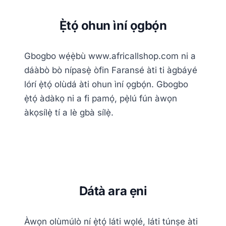
Ẹ̀tọ́ ohun ìní ọgbọ́n
Gbogbo wẹ́ẹ̀bù www.africallshop.com ni a
dáàbò bò nípasẹ̀ òfin Faransé àti ti àgbáyé
lórí ẹ̀tọ́ olùdá àti ohun ìní ọgbọ́n. Gbogbo
ẹ̀tọ́ àdàkọ ni a fi pamọ́, pẹ̀lú fún àwọn
àkọsílẹ̀ tí a lè gbà sílẹ̀.
Dátà ara ẹni
Àwọn olùmúlò ní ẹ̀tọ́ láti wọlé, láti túnṣe àti