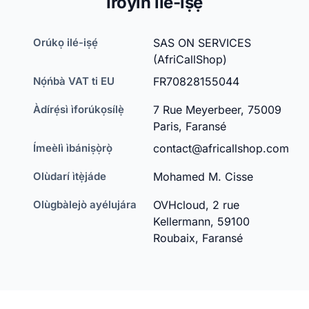
Ìròyìn ilé-iṣẹ́
Orúkọ ilé-iṣẹ́
SAS ON SERVICES
(AfriCallShop)
Nọ́ńbà VAT ti EU
FR70828155044
Àdírẹ́sì ìforúkọsílẹ̀
7 Rue Meyerbeer, 75009
Paris, Faransé
Ímeèlì ìbániṣọ̀rọ̀
contact@africallshop.com
Olùdarí ìtẹ̀jáde
Mohamed M. Cisse
Olùgbàlejò ayélujára
OVHcloud, 2 rue
Kellermann, 59100
Roubaix, Faransé