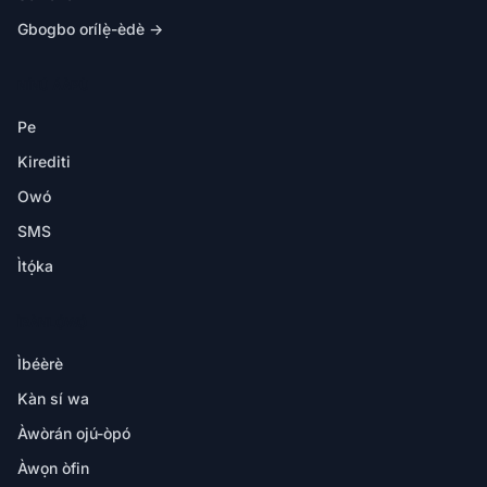
Gbogbo orílẹ̀-èdè →
NÍNÚ ÁÀPÙ
Pe
Kirediti
Owó
SMS
Ìtọ́ka
ÌRÀNLỌ́WỌ́
Ìbéèrè
Kàn sí wa
Àwòrán ojú-òpó
Àwọn òfin