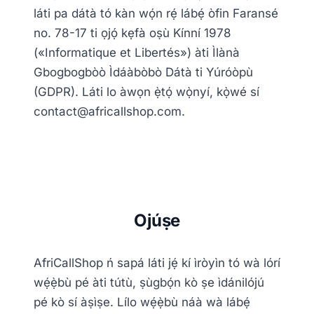
láti pa dátà tó kàn wọ́n rẹ́ lábẹ́ òfin Faransé
no. 78-17 ti ọjọ́ kẹfà oṣù Kínní 1978
(«Informatique et Libertés») àti Ìlànà
Gbogbogbòò Ìdáàbòbò Dátà ti Yúróòpù
(GDPR). Láti lo àwọn ẹ̀tọ́ wọ̀nyí, kọ̀wé sí
contact@africallshop.com.
Ojúṣe
AfriCallShop ń sapá láti jẹ́ kí ìròyìn tó wà lórí
wẹ́ẹ̀bù pé àti tútù, ṣùgbọ́n kò ṣe ìdánilójú
pé kò sí àṣìṣe. Lílo wẹ́ẹ̀bù náà wà lábẹ́