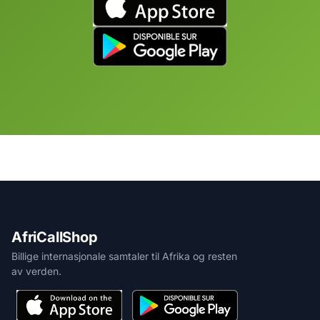
AfriCallShop
Billige internasjonale samtaler til Afrika og resten
av verden.