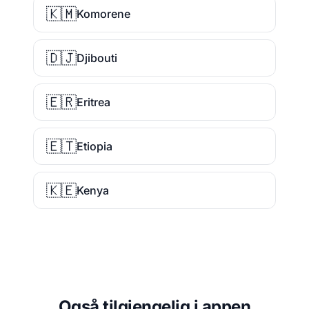
🇰🇲
Komorene
🇩🇯
Djibouti
🇪🇷
Eritrea
🇪🇹
Etiopia
🇰🇪
Kenya
Også tilgjengelig i appen