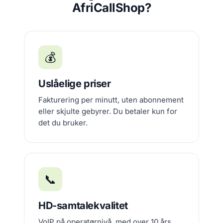
AfriCallShop?
💰
Uslåelige priser
Fakturering per minutt, uten abonnement
eller skjulte gebyrer. Du betaler kun for
det du bruker.
📞
HD-samtalekvalitet
VoIP på operatørnivå, med over 10 års