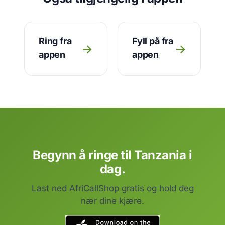
Ring fra
Fyll på fra
→
→
appen
appen
Begynn å ringe til Tanzania i
dag.
Last ned AfriCallShop gratis og hold deg
nær dine kjære.