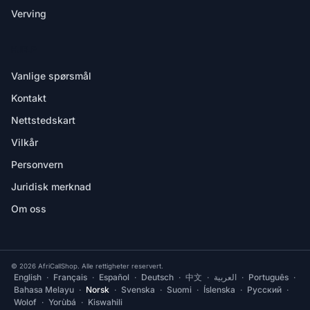
Verving
HJELP
Vanlige spørsmål
Kontakt
Nettstedskart
Vilkår
Personvern
Juridisk merknad
Om oss
© 2026 AfriCallShop. Alle rettigheter reservert.
English
·
Français
·
Español
·
Deutsch
·
中文
·
العربية
·
Português
·
Bahasa Melayu
·
Norsk
·
Svenska
·
Suomi
·
Íslenska
·
Русский
·
Wolof
·
Yorùbá
·
Kiswahili