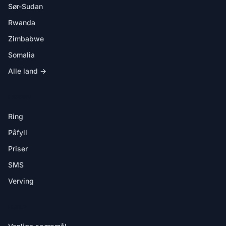
Sør-Sudan
Rwanda
Zimbabwe
Somalia
Alle land →
I APPEN
Ring
Påfyll
Priser
SMS
Verving
HJELP