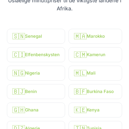
Uslåelige minuttpriser til de viktigste landene i
Afrika.
🇸🇳
🇲🇦
Senegal
Marokko
🇨🇮
🇨🇲
Elfenbenskysten
Kamerun
🇳🇬
🇲🇱
Nigeria
Mali
🇧🇯
🇧🇫
Benin
Burkina Faso
🇬🇭
🇰🇪
Ghana
Kenya
🇩🇿
🇹🇳
Algerie
Tunisia