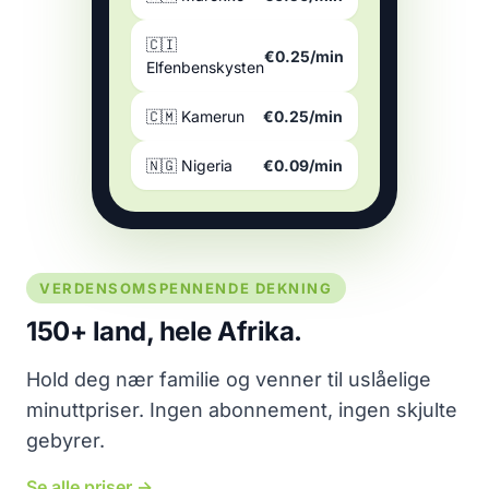
🇨🇮
€0.25/min
Elfenbenskysten
🇨🇲 Kamerun
€0.25/min
🇳🇬 Nigeria
€0.09/min
VERDENSOMSPENNENDE DEKNING
150+ land, hele Afrika.
Hold deg nær familie og venner til uslåelige
minuttpriser. Ingen abonnement, ingen skjulte
gebyrer.
Se alle priser →