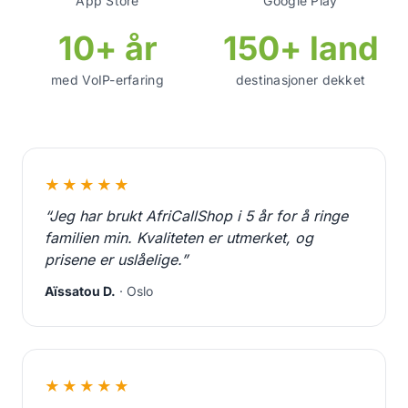
App Store
Google Play
10+ år
150+ land
med VoIP-erfaring
destinasjoner dekket
★★★★★
“Jeg har brukt AfriCallShop i 5 år for å ringe
familien min. Kvaliteten er utmerket, og
prisene er uslåelige.”
Aïssatou D.
· Oslo
★★★★★