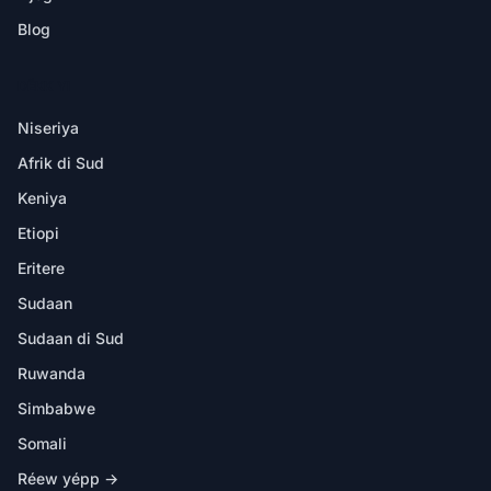
Blog
DËKK YI
Niseriya
Afrik di Sud
Keniya
Etiopi
Eritere
Sudaan
Sudaan di Sud
Ruwanda
Simbabwe
Somali
Réew yépp →