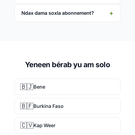
Ndax dama soxla abonnement?
Yeneen bérab yu am solo
🇧🇯
Bene
🇧🇫
Burkina Faso
🇨🇻
Kap Weer