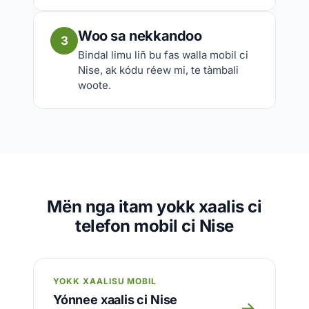
Woo sa nekkandoo
3
Bindal limu liñ bu fas walla mobil ci
Nise, ak kódu réew mi, te tàmbali
woote.
Mën nga itam yokk xaalis ci
telefon mobil ci Nise
YOKK XAALISU MOBIL
Yónnee xaalis ci Nise
→