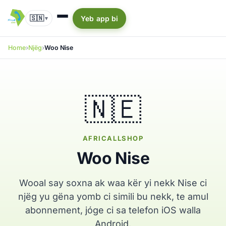
🇸🇳
Yeb app bi
▾
Home
Njëg
Woo Nise
🇳🇪
AFRICALLSHOP
Woo Nise
Wooal say soxna ak waa kër yi nekk Nise ci
njëg yu gëna yomb ci simili bu nekk, te amul
abonnement, jóge ci sa telefon iOS walla
Android.