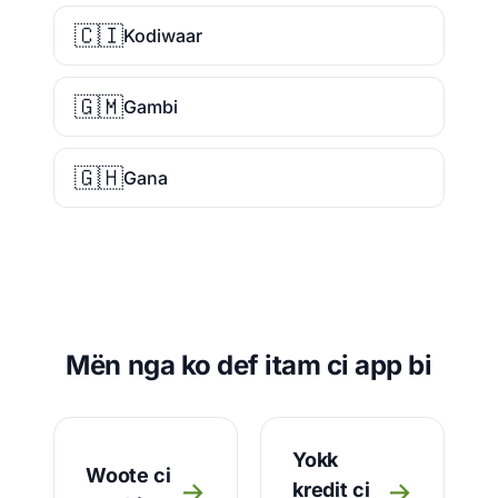
🇨🇮
Kodiwaar
🇬🇲
Gambi
🇬🇭
Gana
Mën nga ko def itam ci app bi
Yokk
Woote ci
→
→
kredit ci