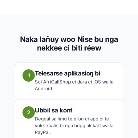
Naka lañuy woo Nise bu nga
nekkee ci biti réew
Telesarse aplikasioŋ bi
1
Sol AfriCallShop ci dara ci iOS walla
Android.
Ubbil sa kont
2
Dëggal sa limu telefon ci app bi te
yokk xaalis bi nga bëgg ak kart walla
PayPal.