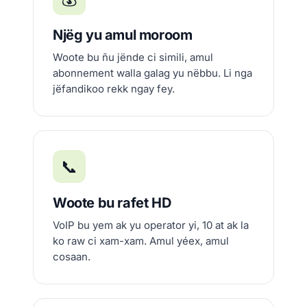
Njëg yu amul moroom
Woote bu ñu jënde ci simili, amul
abonnement walla galag yu nëbbu. Li nga
jëfandikoo rekk ngay fey.
📞
Woote bu rafet HD
VoIP bu yem ak yu operator yi, 10 at ak la
ko raw ci xam-xam. Amul yéex, amul
cosaan.