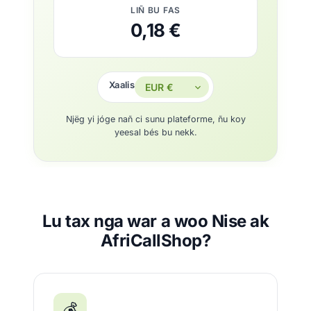
LIÑ BU FAS
0,18 €
Xaalis
Njëg yi jóge nañ ci sunu plateforme, ñu koy
yeesal bés bu nekk.
Lu tax nga war a woo Nise ak
AfriCallShop?
💰