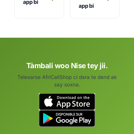
app bi
app bi
Tàmbali woo Nise tey jii.
Telesarse AfriCallShop ci dara te dend ak
say soxna.