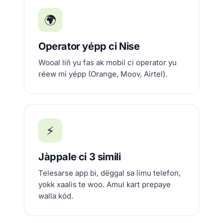
🌍
Operator yépp ci Nise
Wooal liñ yu fas ak mobil ci operator yu
réew mi yépp (Orange, Moov, Airtel).
⚡
Jàppale ci 3 simili
Telesarse app bi, dëggal sa limu telefon,
yokk xaalis te woo. Amul kart prepaye
walla kód.