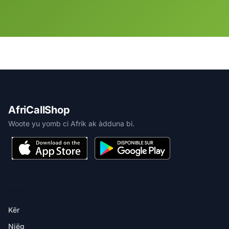
AfriCallShop
Woote yu yomb ci Afrik ak àdduna bi.
MBIR
Kër
Njëg