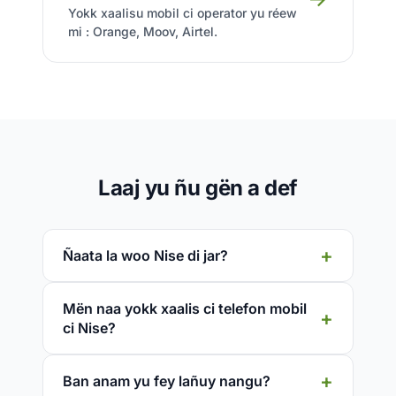
Yokk xaalisu mobil ci operator yu réew
mi : Orange, Moov, Airtel.
Laaj yu ñu gën a def
Ñaata la woo Nise di jar?
Mën naa yokk xaalis ci telefon mobil
ci Nise?
Ban anam yu fey lañuy nangu?