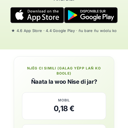
★ 4.6 App Store · 4.4 Google Play · ñu bare ñu wóolu ko
NJËG CI SIMILI (GALAG YÉPP LAÑ KO
BOOLE)
Ñaata la woo Nise di jar?
MOBIL
0,18 €