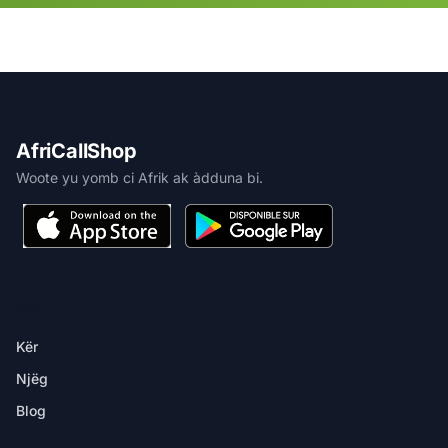
AfriCallShop
Woote yu yomb ci Afrik ak àdduna bi.
MBIR
Kër
Njëg
Blog