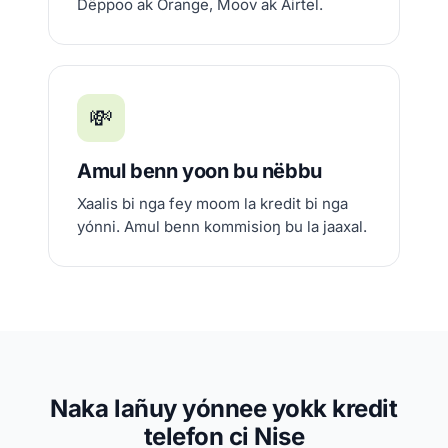
Dëppoo ak Orange, Moov ak Airtel.
💸
Amul benn yoon bu nëbbu
Xaalis bi nga fey moom la kredit bi nga
yónni. Amul benn kommisioŋ bu la jaaxal.
Naka lañuy yónnee yokk kredit
telefon ci Nise