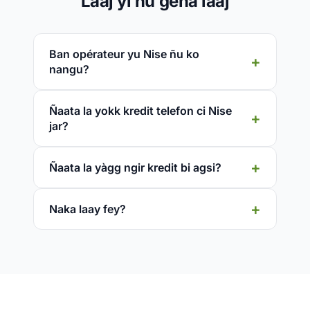
Laaj yi ñu gëna laaj
Ban opérateur yu Nise ñu ko
nangu?
Ñaata la yokk kredit telefon ci Nise
jar?
Ñaata la yàgg ngir kredit bi agsi?
Naka laay fey?