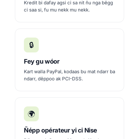
Kredit bi dafay agsi ci sa nit ñu nga bëgg
ci saa si, fu mu nekk mu nekk.
🔒
Fey gu wóor
Kart walla PayPal, kodaas bu mat ndarr ba
ndarr, dëppoo ak PCI-DSS.
🌍
Ñépp opérateur yi ci Nise