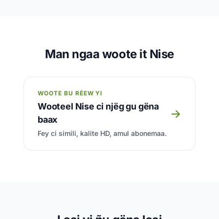
Man ngaa woote it Nise
WOOTE BU RÉEW YI
Wooteel Nise ci njëg gu gëna
→
baax
Fey ci simili, kalite HD, amul abonemaa.