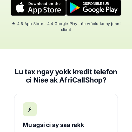
★ 4.6 App Store · 4.4 Google Play · ñu wóolu ko ay junni
client
Lu tax ngay yokk kredit telefon
ci Nise ak AfriCallShop?
⚡
Mu agsi ci ay saa rekk