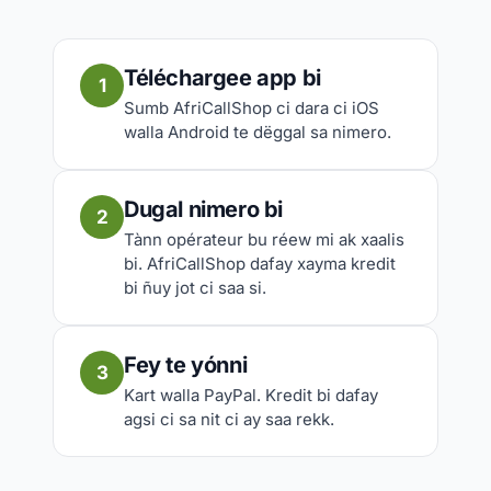
Téléchargee app bi
1
Sumb AfriCallShop ci dara ci iOS
walla Android te dëggal sa nimero.
Dugal nimero bi
2
Tànn opérateur bu réew mi ak xaalis
bi. AfriCallShop dafay xayma kredit
bi ñuy jot ci saa si.
Fey te yónni
3
Kart walla PayPal. Kredit bi dafay
agsi ci sa nit ci ay saa rekk.