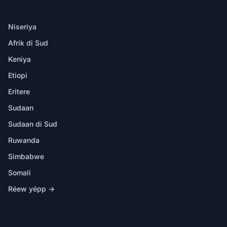
DËKK YI
Niseriya
Afrik di Sud
Keniya
Etiopi
Eritere
Sudaan
Sudaan di Sud
Ruwanda
Simbabwe
Somali
Réew yépp →
CI APP BI