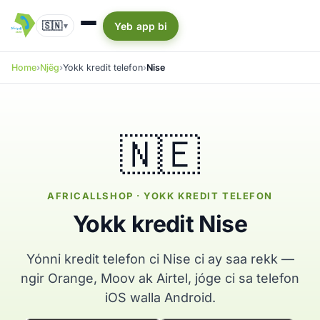
🇸🇳
Yeb app bi
▾
Home
Njëg
Yokk kredit telefon
Nise
🇳🇪
AFRICALLSHOP · YOKK KREDIT TELEFON
Yokk kredit Nise
Yónni kredit telefon ci Nise ci ay saa rekk —
ngir Orange, Moov ak Airtel, jóge ci sa telefon
iOS walla Android.