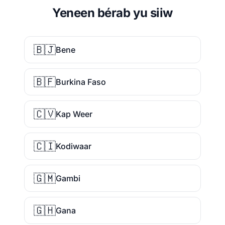
Yeneen bérab yu siiw
🇧🇯
Bene
🇧🇫
Burkina Faso
🇨🇻
Kap Weer
🇨🇮
Kodiwaar
🇬🇲
Gambi
🇬🇭
Gana