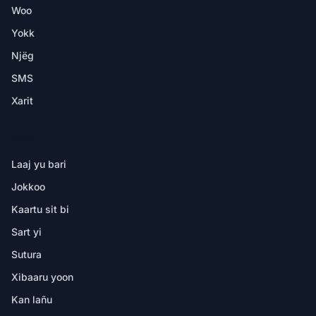
Woo
Yokk
Njëg
SMS
Xarit
NDIMBAL
Laaj yu bari
Jokkoo
Kaartu sit bi
Sart yi
Sutura
Xibaaru yoon
Kan lañu