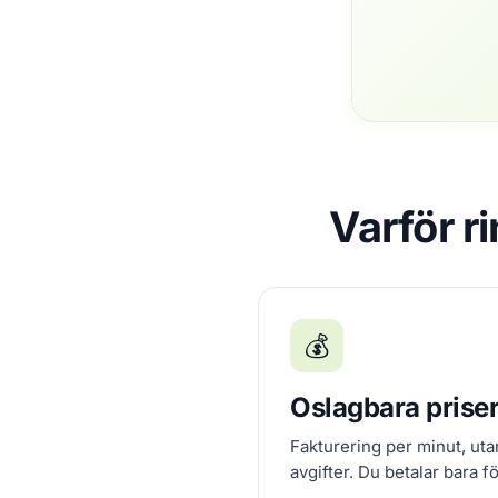
Varför r
💰
Oslagbara prise
Fakturering per minut, ut
avgifter. Du betalar bara f