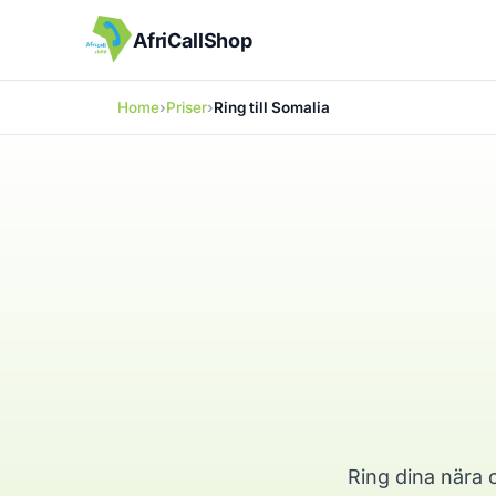
AfriCallShop
Home
Priser
Ring till Somalia
Ring dina nära o