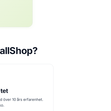
CallShop?
tet
d över 10 års erfarenhet.
ko.