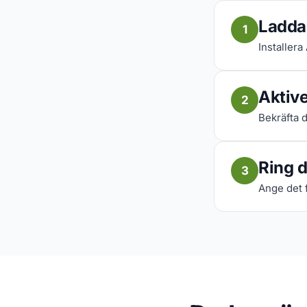
Ladda
1
Installera
Aktive
2
Bekräfta d
Ring d
3
Ange det f