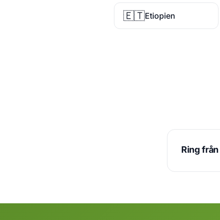
🇪🇹
Etiopien
Ring frå