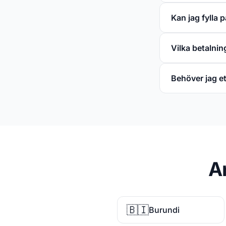
Kan jag fylla 
Vilka betalni
Behöver jag 
A
🇧🇮
Burundi