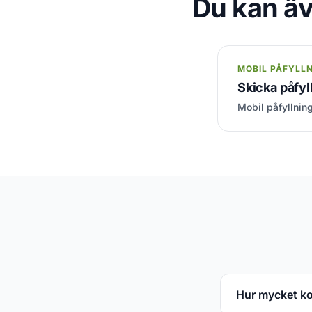
Du kan äv
MOBIL PÅFYLL
Skicka påfyll
Mobil påfyllning
Hur mycket kos