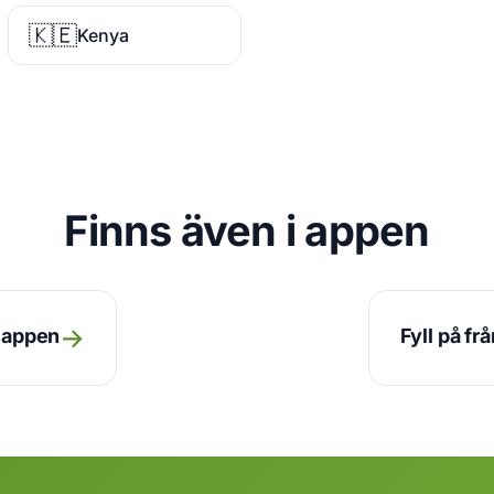
🇰🇪
Kenya
Finns även i appen
→
n appen
Fyll på fr