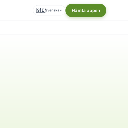
🇸🇪
Hämta appen
Svenska
▾