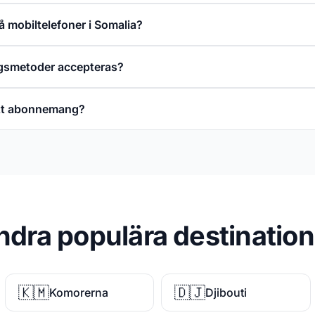
på mobiltelefoner i Somalia?
ngsmetoder accepteras?
ett abonnemang?
ndra populära destination
🇰🇲
🇩🇯
Komorerna
Djibouti