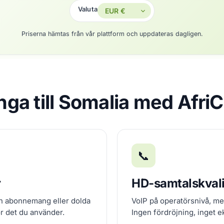
Valuta
Priserna hämtas från vår plattform och uppdateras dagligen.
inga till Somalia med Afri
📞
r
HD-samtalskvali
an abonnemang eller dolda
VoIP på operatörsnivå, me
ör det du använder.
Ingen fördröjning, inget e