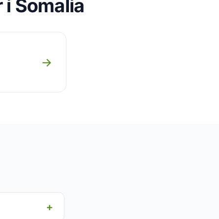
 i Somalia
→