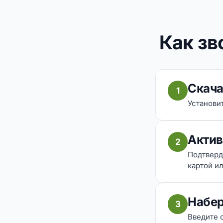
Как зв
Скача
1
Установит
Актив
2
Подтверд
картой ил
Набер
3
Введите 