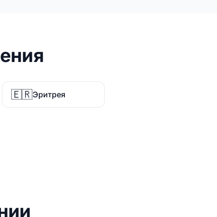
ления
🇪🇷
Эритрея
нии