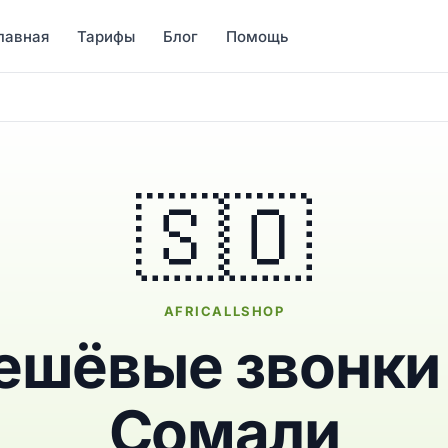
лавная
Тарифы
Блог
Помощь
🇸🇴
AFRICALLSHOP
ешёвые звонки
Сомали