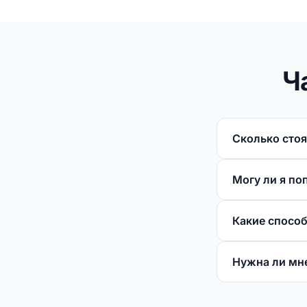
Ч
Сколько сто
Могу ли я п
Какие спосо
Нужна ли мн