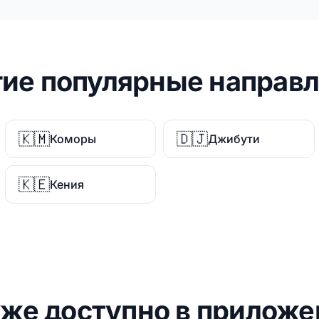
ие популярные направ
🇰🇲
🇩🇯
Коморы
Джибути
🇰🇪
Кения
кже доступно в приложе