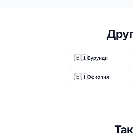
Друг
🇧🇮
Бурунди
🇪🇹
Эфиопия
Та