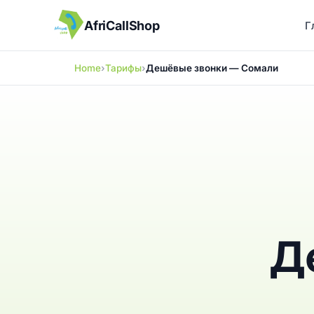
AfriCallShop
Г
Home
Тарифы
Дешёвые звонки — Сомали
Д