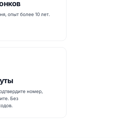
вонков
ня, опыт более 10 лет.
нуты
одтвердите номер,
ите. Без
кодов.