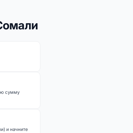
 Сомали
ую сумму
и) и начните