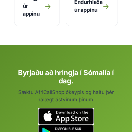
Endurhlaða
→
→
úr
úr appinu
appinu
Byrjaðu að hringja í Sómalía í
dag.
Sæktu AfriCallShop ókeypis og haltu þér
nálægt ástvinum þínum.