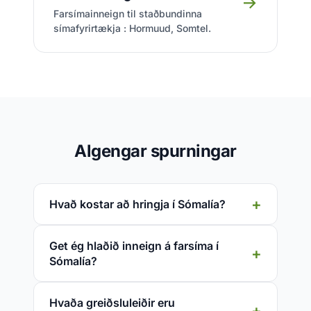
→
Farsímainneign til staðbundinna
símafyrirtækja : Hormuud, Somtel.
Algengar spurningar
Hvað kostar að hringja í Sómalía?
Get ég hlaðið inneign á farsíma í
Sómalía?
Hvaða greiðsluleiðir eru