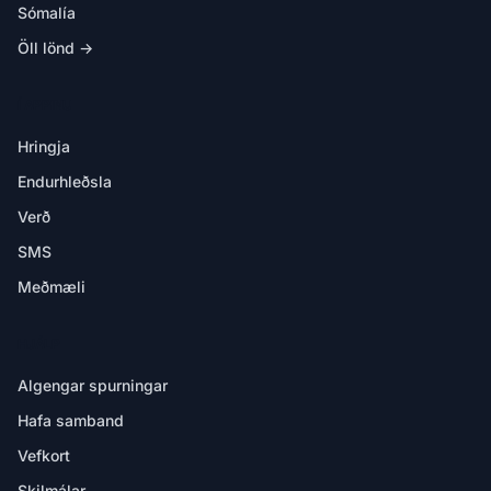
Sómalía
Öll lönd →
Í APPINU
Hringja
Endurhleðsla
Verð
SMS
Meðmæli
HJÁLP
Algengar spurningar
Hafa samband
Vefkort
Skilmálar