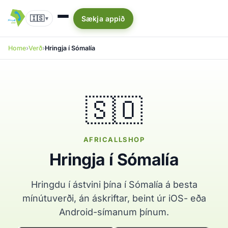
🇮🇸
Sækja appið
▾
Home
Verð
Hringja í Sómalía
🇸🇴
AFRICALLSHOP
Hringja í Sómalía
Hringdu í ástvini þína í Sómalía á besta
mínútuverði, án áskriftar, beint úr iOS- eða
Android-símanum þínum.