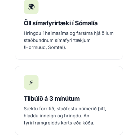
🌍
Öll símafyrirtæki í Sómalía
Hringdu í heimasíma og farsíma hjá öllum
staðbundnum símafyrirtækjum
(Hormuud, Somtel).
⚡
Tilbúið á 3 mínútum
Sæktu forritið, staðfestu númerið þitt,
hladdu inneign og hringdu. Án
fyrirframgreidds korts eða kóða.