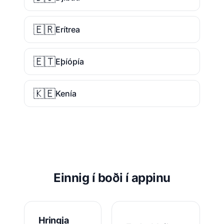
🇪🇷
Erítrea
🇪🇹
Eþíópía
🇰🇪
Kenía
Einnig í boði í appinu
Hringja