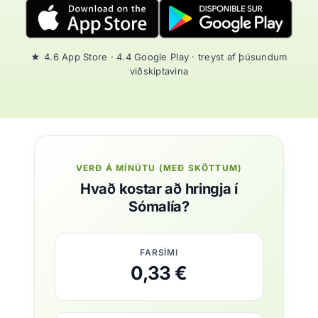
★ 4.6 App Store · 4.4 Google Play · treyst af þúsundum
viðskiptavina
VERÐ Á MÍNÚTU (MEÐ SKÖTTUM)
Hvað kostar að hringja í
Sómalía?
FARSÍMI
0,33 €