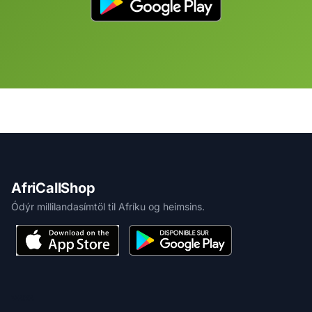
AfriCallShop
Ódýr millilandasímtöl til Afríku og heimsins.
VARA