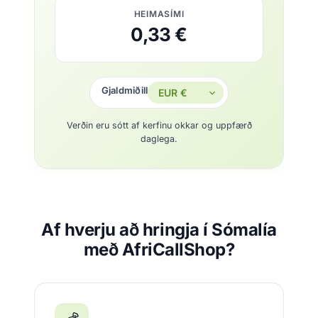
HEIMASÍMI
0,33 €
Gjaldmiðill
Verðin eru sótt af kerfinu okkar og uppfærð
daglega.
Af hverju að hringja í Sómalía
með AfriCallShop?