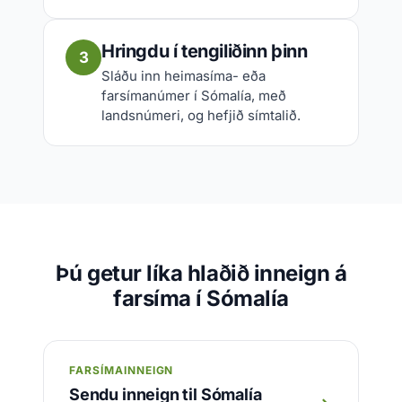
Hringdu í tengiliðinn þinn
3
Sláðu inn heimasíma- eða
farsímanúmer í Sómalía, með
landsnúmeri, og hefjið símtalið.
Þú getur líka hlaðið inneign á
farsíma í Sómalía
FARSÍMAINNEIGN
Sendu inneign til Sómalía