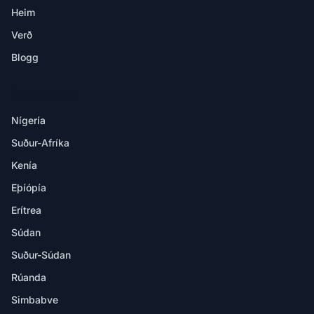
Heim
Verð
Blogg
ÁFANGASTAÐIR
Nígería
Suður-Afríka
Kenía
Eþíópía
Erítrea
Súdan
Suður-Súdan
Rúanda
Simbabve