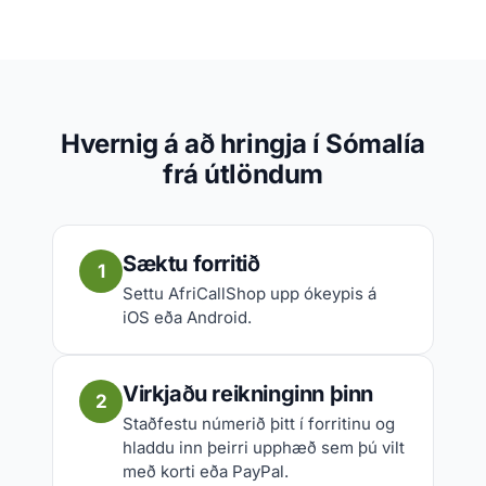
Hvernig á að hringja í Sómalía
frá útlöndum
Sæktu forritið
1
Settu AfriCallShop upp ókeypis á
iOS eða Android.
Virkjaðu reikninginn þinn
2
Staðfestu númerið þitt í forritinu og
hladdu inn þeirri upphæð sem þú vilt
með korti eða PayPal.