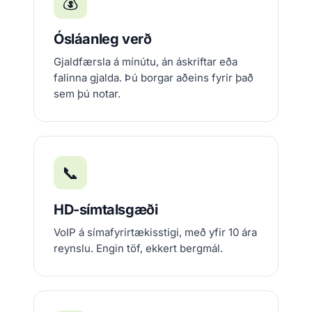
💰
Ósláanleg verð
Gjaldfærsla á mínútu, án áskriftar eða
falinna gjalda. Þú borgar aðeins fyrir það
sem þú notar.
📞
HD-símtalsgæði
VoIP á símafyrirtækisstigi, með yfir 10 ára
reynslu. Engin töf, ekkert bergmál.