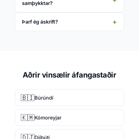
samþykktar?
Þarf ég áskrift?
Aðrir vinsælir áfangastaðir
🇧🇮
Búrúndí
🇰🇲
Kómoreyjar
🇩🇯
Djíbútí