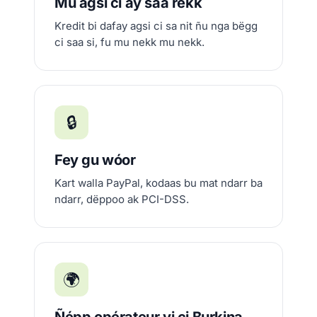
Mu agsi ci ay saa rekk
Kredit bi dafay agsi ci sa nit ñu nga bëgg
ci saa si, fu mu nekk mu nekk.
🔒
Fey gu wóor
Kart walla PayPal, kodaas bu mat ndarr ba
ndarr, dëppoo ak PCI-DSS.
🌍