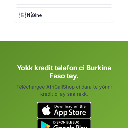
🇬🇳
Gine
Yokk kredit telefon ci Burkina
Faso tey.
Téléchargee AfriCallShop ci dara te yónni
kredit ci ay saa rekk.