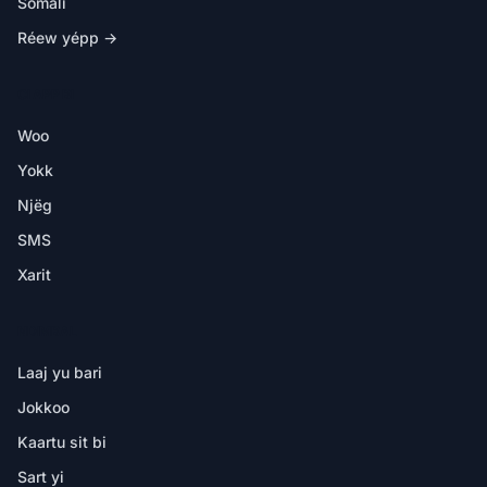
Somali
Réew yépp →
CI APP BI
Woo
Yokk
Njëg
SMS
Xarit
NDIMBAL
Laaj yu bari
Jokkoo
Kaartu sit bi
Sart yi