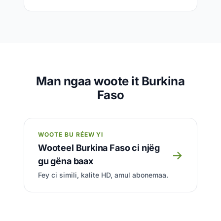
Man ngaa woote it Burkina
Faso
WOOTE BU RÉEW YI
Wooteel Burkina Faso ci njëg
→
gu gëna baax
Fey ci simili, kalite HD, amul abonemaa.