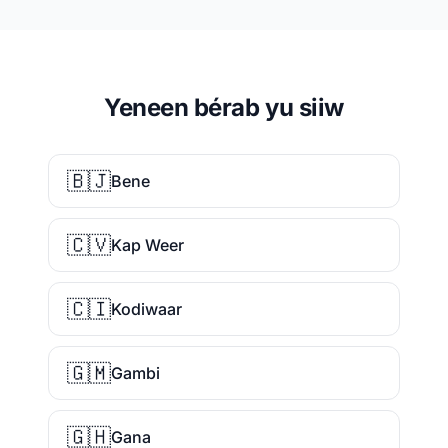
Yeneen bérab yu siiw
🇧🇯
Bene
🇨🇻
Kap Weer
🇨🇮
Kodiwaar
🇬🇲
Gambi
🇬🇭
Gana