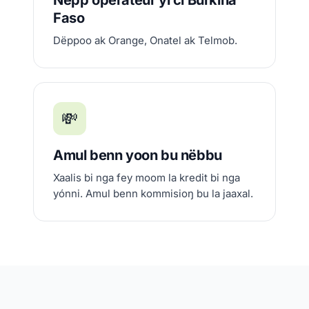
Ñépp opérateur yi ci Burkina
Faso
Dëppoo ak Orange, Onatel ak Telmob.
💸
Amul benn yoon bu nëbbu
Xaalis bi nga fey moom la kredit bi nga
yónni. Amul benn kommisioŋ bu la jaaxal.