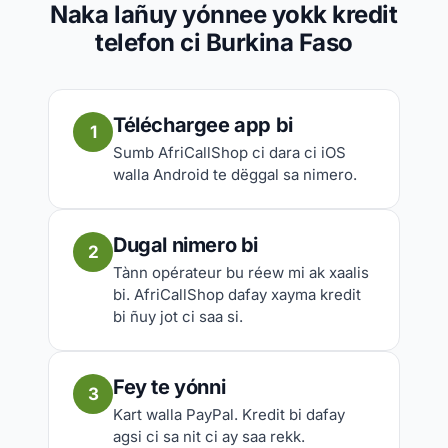
Naka lañuy yónnee yokk kredit
telefon ci Burkina Faso
Téléchargee app bi
1
Sumb AfriCallShop ci dara ci iOS
walla Android te dëggal sa nimero.
Dugal nimero bi
2
Tànn opérateur bu réew mi ak xaalis
bi. AfriCallShop dafay xayma kredit
bi ñuy jot ci saa si.
Fey te yónni
3
Kart walla PayPal. Kredit bi dafay
agsi ci sa nit ci ay saa rekk.