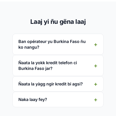
Laaj yi ñu gëna laaj
Ban opérateur yu Burkina Faso ñu
ko nangu?
Ñaata la yokk kredit telefon ci
Burkina Faso jar?
Ñaata la yàgg ngir kredit bi agsi?
Naka laay fey?