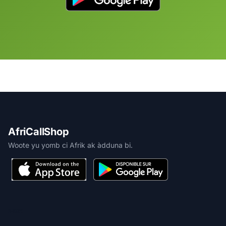
AfriCallShop
Woote yu yomb ci Afrik ak àdduna bi.
MBIR