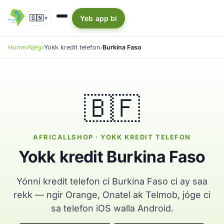
🇸🇳
Yeb app bi
▾
Home
Njëg
Yokk kredit telefon
Burkina Faso
🇧🇫
AFRICALLSHOP · YOKK KREDIT TELEFON
Yokk kredit Burkina Faso
Yónni kredit telefon ci Burkina Faso ci ay saa
rekk — ngir Orange, Onatel ak Telmob, jóge ci
sa telefon iOS walla Android.