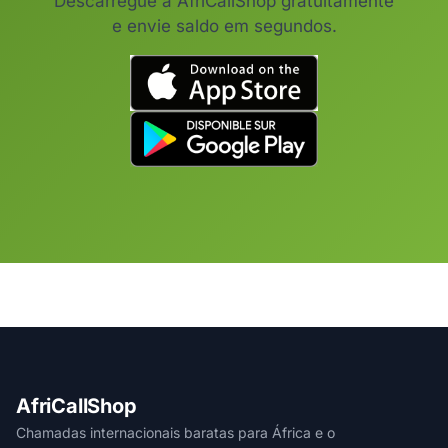
Descarregue a AfriCallShop gratuitamente
e envie saldo em segundos.
AfriCallShop
Chamadas internacionais baratas para África e o