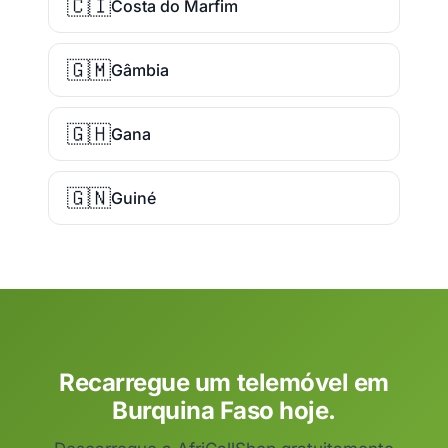
🇨🇮
Costa do Marfim
🇬🇲
Gâmbia
🇬🇭
Gana
🇬🇳
Guiné
Recarregue um telemóvel em
Burquina Faso hoje.