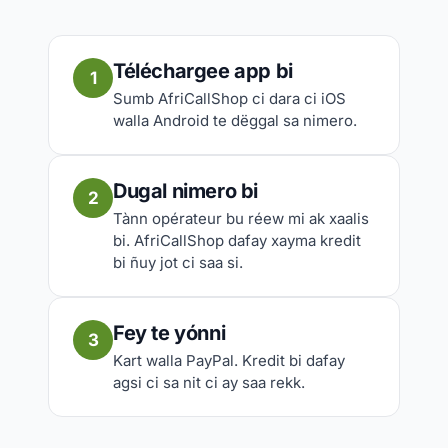
Téléchargee app bi
1
Sumb AfriCallShop ci dara ci iOS
walla Android te dëggal sa nimero.
Dugal nimero bi
2
Tànn opérateur bu réew mi ak xaalis
bi. AfriCallShop dafay xayma kredit
bi ñuy jot ci saa si.
Fey te yónni
3
Kart walla PayPal. Kredit bi dafay
agsi ci sa nit ci ay saa rekk.