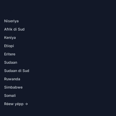
DËKK YI
Niseriya
Afrik di Sud
Keniya
Etiopi
Eritere
Sudaan
Sudaan di Sud
Ruwanda
Simbabwe
Somali
Réew yépp →