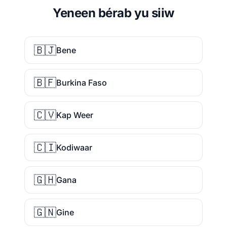
Yeneen bérab yu siiw
🇧🇯
Bene
🇧🇫
Burkina Faso
🇨🇻
Kap Weer
🇨🇮
Kodiwaar
🇬🇭
Gana
🇬🇳
Gine