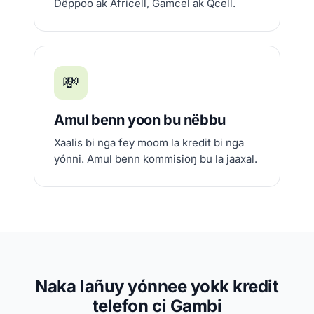
Dëppoo ak Africell, Gamcel ak Qcell.
💸
Amul benn yoon bu nëbbu
Xaalis bi nga fey moom la kredit bi nga
yónni. Amul benn kommisioŋ bu la jaaxal.
Naka lañuy yónnee yokk kredit
telefon ci Gambi