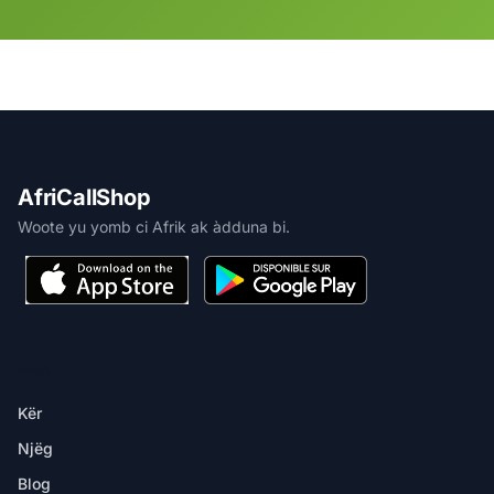
AfriCallShop
Woote yu yomb ci Afrik ak àdduna bi.
MBIR
Kër
Njëg
Blog