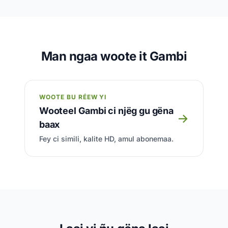
Man ngaa woote it Gambi
WOOTE BU RÉEW YI
Wooteel Gambi ci njëg gu gëna
→
baax
Fey ci simili, kalite HD, amul abonemaa.