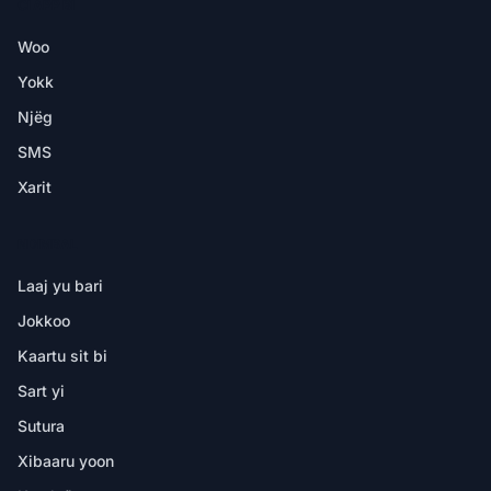
CI APP BI
Woo
Yokk
Njëg
SMS
Xarit
NDIMBAL
Laaj yu bari
Jokkoo
Kaartu sit bi
Sart yi
Sutura
Xibaaru yoon