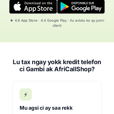
★ 4.6 App Store · 4.4 Google Play · ñu wóolu ko ay junni
client
Lu tax ngay yokk kredit telefon
ci Gambi ak AfriCallShop?
⚡
Mu agsi ci ay saa rekk