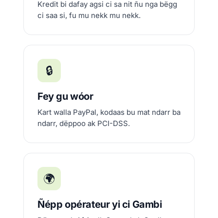
Kredit bi dafay agsi ci sa nit ñu nga bëgg
ci saa si, fu mu nekk mu nekk.
🔒
Fey gu wóor
Kart walla PayPal, kodaas bu mat ndarr ba
ndarr, dëppoo ak PCI-DSS.
🌍
Ñépp opérateur yi ci Gambi