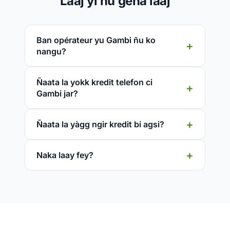
Laaj yi ñu gëna laaj
Ban opérateur yu Gambi ñu ko
nangu?
Ñaata la yokk kredit telefon ci
Gambi jar?
Ñaata la yàgg ngir kredit bi agsi?
Naka laay fey?