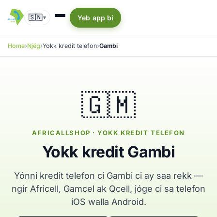
🇸🇳
Yeb app bi
▾
Home
Njëg
Yokk kredit telefon
Gambi
🇬🇲
AFRICALLSHOP · YOKK KREDIT TELEFON
Yokk kredit Gambi
Yónni kredit telefon ci Gambi ci ay saa rekk —
ngir Africell, Gamcel ak Qcell, jóge ci sa telefon
iOS walla Android.