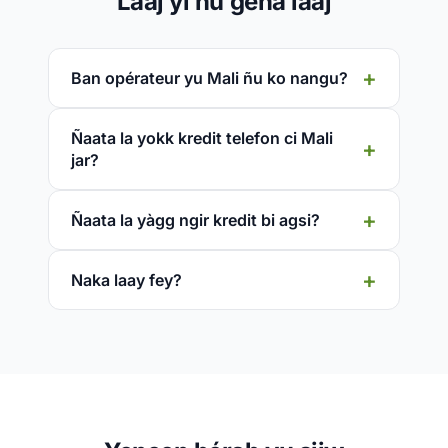
Laaj yi ñu gëna laaj
Ban opérateur yu Mali ñu ko nangu?
Ñaata la yokk kredit telefon ci Mali
jar?
Ñaata la yàgg ngir kredit bi agsi?
Naka laay fey?