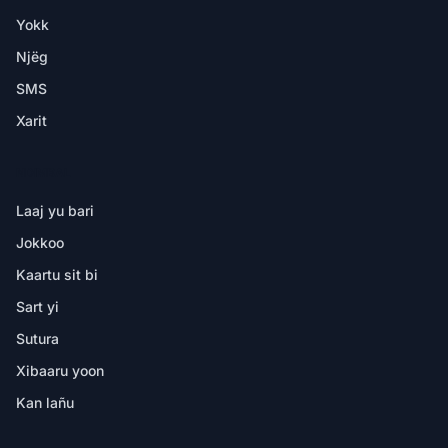
Yokk
Njëg
SMS
Xarit
NDIMBAL
Laaj yu bari
Jokkoo
Kaartu sit bi
Sart yi
Sutura
Xibaaru yoon
Kan lañu