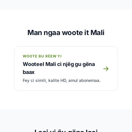
Man ngaa woote it Mali
WOOTE BU RÉEW YI
Wooteel Mali ci njëg gu gëna
→
baax
Fey ci simili, kalite HD, amul abonemaa.