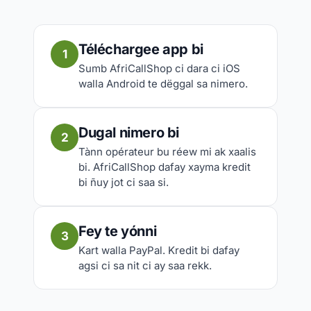
Téléchargee app bi
1
Sumb AfriCallShop ci dara ci iOS
walla Android te dëggal sa nimero.
Dugal nimero bi
2
Tànn opérateur bu réew mi ak xaalis
bi. AfriCallShop dafay xayma kredit
bi ñuy jot ci saa si.
Fey te yónni
3
Kart walla PayPal. Kredit bi dafay
agsi ci sa nit ci ay saa rekk.