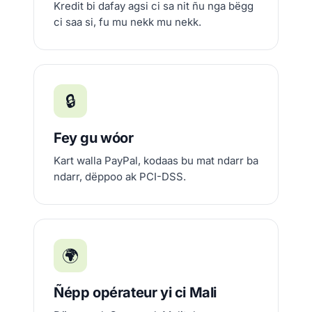
Kredit bi dafay agsi ci sa nit ñu nga bëgg
ci saa si, fu mu nekk mu nekk.
🔒
Fey gu wóor
Kart walla PayPal, kodaas bu mat ndarr ba
ndarr, dëppoo ak PCI-DSS.
🌍
Ñépp opérateur yi ci Mali