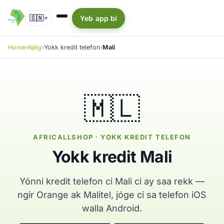
🇸🇳
Yeb app bi
▾
Home
Njëg
Yokk kredit telefon
Mali
🇲🇱
AFRICALLSHOP · YOKK KREDIT TELEFON
Yokk kredit Mali
Yónni kredit telefon ci Mali ci ay saa rekk —
ngir Orange ak Malitel, jóge ci sa telefon iOS
walla Android.