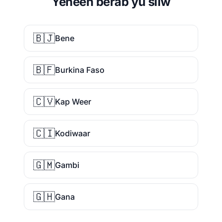
Yeneen bérab yu siiw
🇧🇯
Bene
🇧🇫
Burkina Faso
🇨🇻
Kap Weer
🇨🇮
Kodiwaar
🇬🇲
Gambi
🇬🇭
Gana