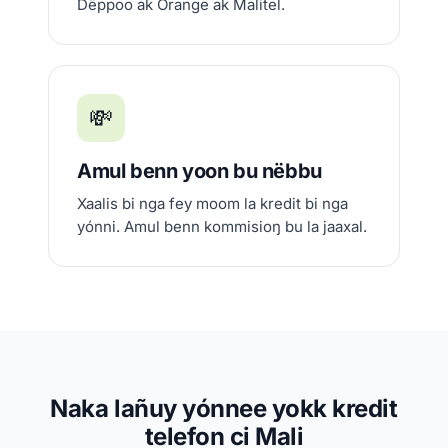
Dëppoo ak Orange ak Malitel.
💸
Amul benn yoon bu nëbbu
Xaalis bi nga fey moom la kredit bi nga
yónni. Amul benn kommisioŋ bu la jaaxal.
Naka lañuy yónnee yokk kredit
telefon ci Mali