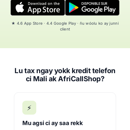
★ 4.6 App Store · 4.4 Google Play · ñu wóolu ko ay junni
client
Lu tax ngay yokk kredit telefon
ci Mali ak AfriCallShop?
⚡
Mu agsi ci ay saa rekk