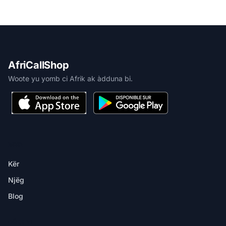
AfriCallShop
Woote yu yomb ci Afrik ak àdduna bi.
MBIR
Kër
Njëg
Blog
DËKK YI