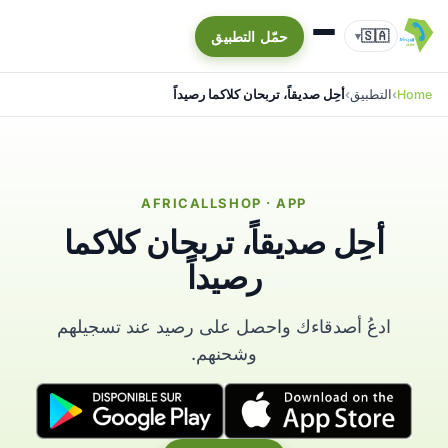
🇸🇦
حمّل التطبيق
▾
Home
التطبيق
أحِل صديقاً، تربحان كلاكما رصيداً
AFRICALLSHOP · APP
أحِل صديقاً، تربحان كلاكما
رصيداً
ادعُ أصدقاءك واحصل على رصيد عند تسجيلهم
وشحنهم.