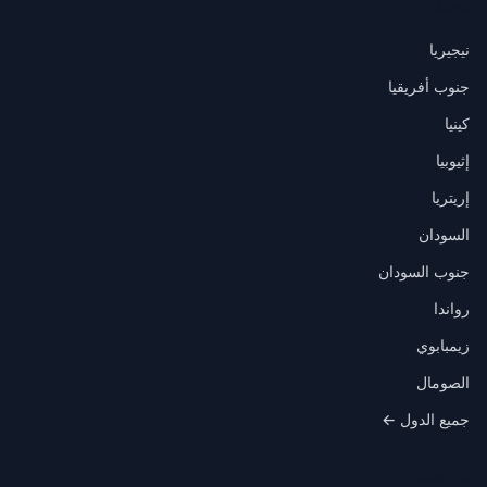
الوجهات
نيجيريا
جنوب أفريقيا
كينيا
إثيوبيا
إريتريا
السودان
جنوب السودان
رواندا
زيمبابوي
الصومال
جميع الدول ←
في التطبيق