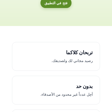
فتح في التطبيق
تربحان كلاكما
رصيد مجاني لك ولصديقك.
بدون حد
أحِل عدداً غير محدود من الأصدقاء.