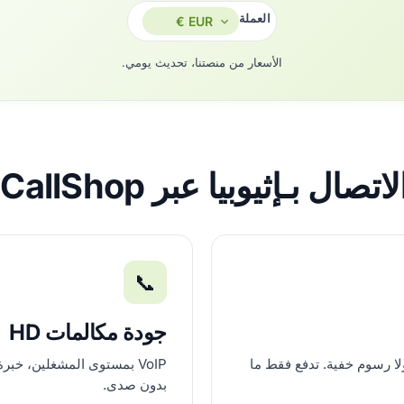
العملة
الأسعار من منصتنا، تحديث يومي.
صال بـإثيوبيا عبر AfriCallShop؟
📞
جودة مكالمات HD
لا رسوم خفية. تدفع فقط ما
بدون صدى.