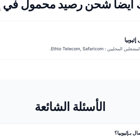
 أيضاً شحن رصيد محمول في إثي
إثيوبيا
يين : Ethio Telecom, Safaricom.
الأسئلة الشائعة
ال بـإثيوبيا؟