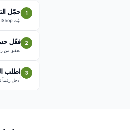
حمّل ال
1
ثبّت AfriCallShop مجاناً على iOS أو Android.
فعّل حس
2
تحقق من رقمك
اطلب ال
3
أدخل رقماً ثا