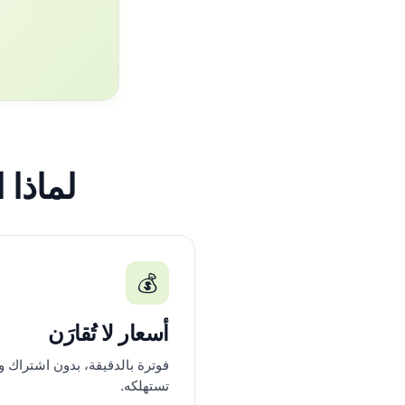
لماذا الات
💰
أسعار لا تُقارَن
فوترة بالدقيقة، بدون اشتراك و
تستهلكه.