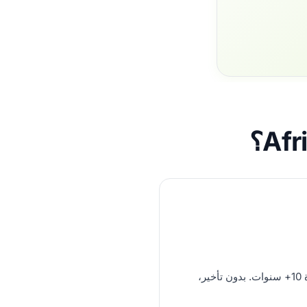
VoIP بمستوى المشغلين، خبرة 10+ سنوات. بدون تأخير،