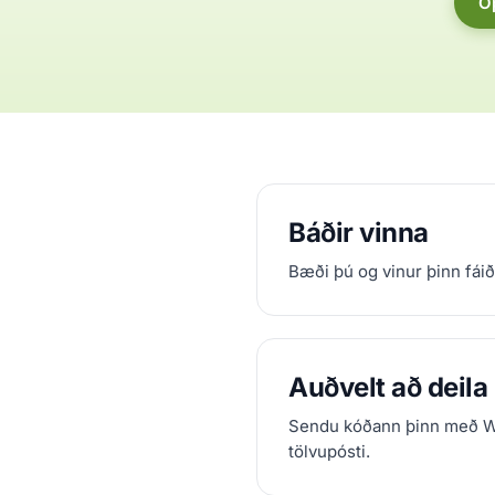
O
Báðir vinna
Bæði þú og vinur þinn fáið
Auðvelt að deila
Sendu kóðann þinn með 
tölvupósti.