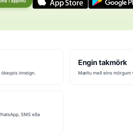
pna í appinu
Engin takmörk
 ókeypis inneign.
Mæltu með eins mörgum vi
WhatsApp, SMS eða