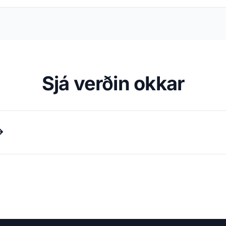
Sjá verðin okkar
→