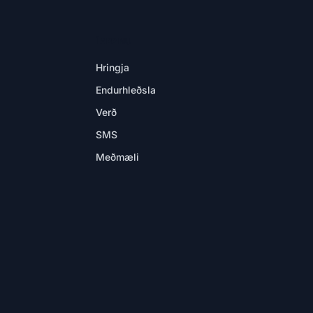
Í APPINU
Hringja
Endurhleðsla
Verð
SMS
Meðmæli