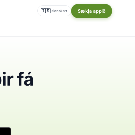
🇮🇸
Sækja appið
Íslenska
▾
ir fá