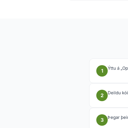
Ýttu á „O
1
Deildu kó
2
Þegar þeir
3