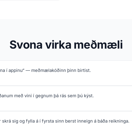
Svona virka meðmæli
pna í appinu“ — meðmælakóðinn þinn birtist.
ðanum með vini í gegnum þá rás sem þú kýst.
 skrá sig og fylla á í fyrsta sinn berst inneign á báða reikninga.