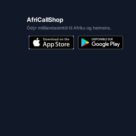
AfriCallShop
Ódýr millilandasímtöl til Afríku og heimsins.