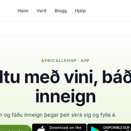
Heim
Verð
Blogg
Hjálp
AFRICALLSHOP · APP
u með vini, báð
inneign
 og fáðu inneign þegar þeir skrá sig og fylla á.