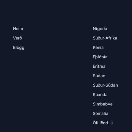
VARA
ÁFANGASTAÐIR
Heim
Nígería
Verð
Suður-Afríka
Blogg
Kenía
Eþíópía
Erítrea
Súdan
Suður-Súdan
Rúanda
Simbabve
Sómalía
Öll lönd →