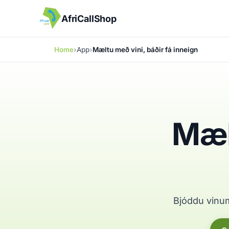
AfriCallShop
Home
App
Mæltu með vini, báðir fá inneign
Mælt
Bjóddu vinum