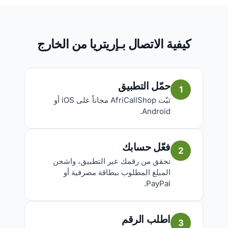
كيفية الاتصال بـإريتريا من الخارج
حمّل التطبيق
1
ثبّت AfriCallShop مجاناً على iOS أو
Android.
فعّل حسابك
2
تحقق من رقمك عبر التطبيق، واشحن
المبلغ المطلوب ببطاقة مصرفية أو
PayPal.
اطلب الرقم
3