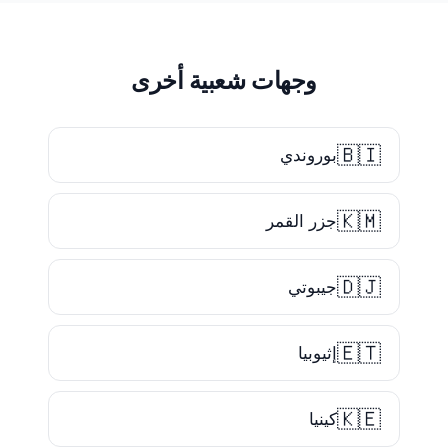
وجهات شعبية أخرى
🇧🇮
بوروندي
🇰🇲
جزر القمر
🇩🇯
جيبوتي
🇪🇹
إثيوبيا
🇰🇪
كينيا