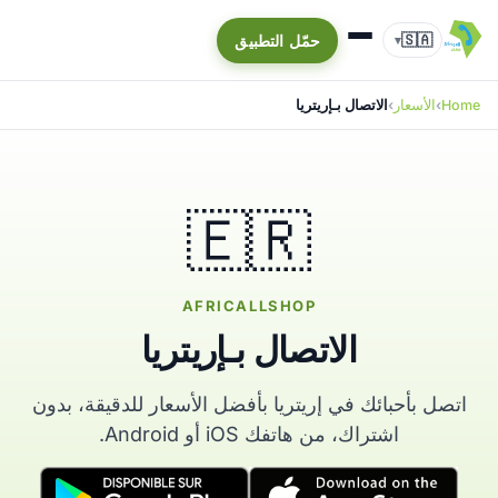
🇸🇦
حمّل التطبيق
▾
Home
الأسعار
الاتصال بـإريتريا
🇪🇷
AFRICALLSHOP
الاتصال بـإريتريا
اتصل بأحبائك في إريتريا بأفضل الأسعار للدقيقة، بدون
اشتراك، من هاتفك iOS أو Android.