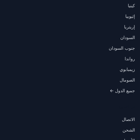
كينيا
إثيوبيا
إريتريا
السودان
جنوب السودان
رواندا
زيمبابوي
الصومال
جميع الدول ←
في التطبيق
الاتصال
الشحن