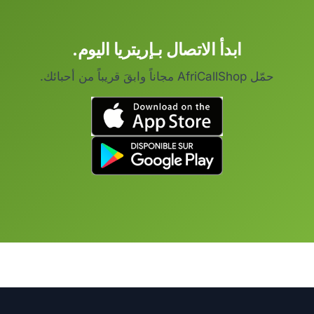
ابدأ الاتصال بـإريتريا اليوم.
حمّل AfriCallShop مجاناً وابقَ قريباً من أحبائك.