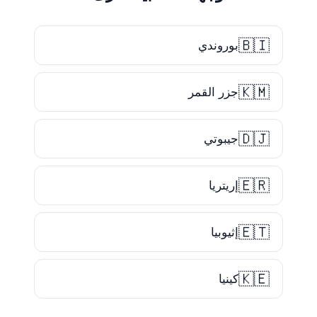
🇧🇮
بوروندي
🇰🇲
جزر القمر
🇩🇯
جيبوتي
🇪🇷
إريتريا
🇪🇹
إثيوبيا
🇰🇪
كينيا