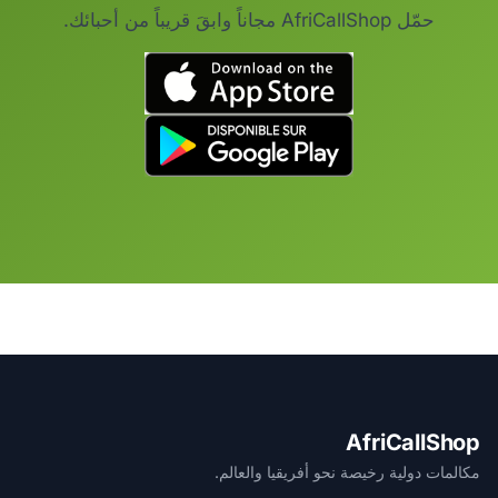
حمّل AfriCallShop مجاناً وابقَ قريباً من أحبائك.
AfriCallShop
مكالمات دولية رخيصة نحو أفريقيا والعالم.