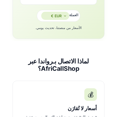
العملة
الأسعار من منصتنا، تحديث يومي.
لماذا الاتصال بـرواندا عبر
AfriCallShop؟
💰
أسعار لا تُقارَن
فوترة بالدقيقة، بدون اشتراك ولا رسوم خفية.