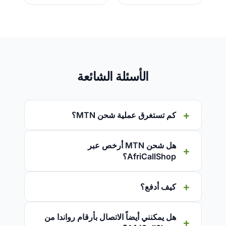
الأسئلة الشائعة
كم تستغرق عملية شحن MTN؟
هل شحن MTN أرخص عبر
AfriCallShop؟
كيف أدفع؟
هل يمكنني أيضاً الاتصال بأرقام رواندا من