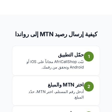
كيفية إرسال رصيد MTN إلى رواندا
حمّل التطبيق
1
ثبّت AfriCallShop مجاناً على iOS أو
Android وتحقق من رقمك.
اختر MTN والمبلغ
2
أدخل رقم المستلم، اختر MTN، حدّد
المبلغ.