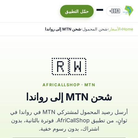
🇸🇦
حمّل التطبيق
▾
Home
الأسعار
شحن المحمول
شحن MTN إلى رواندا
🇷🇼
AFRICALLSHOP · MTN
شحن MTN إلى رواندا
أرسل رصيد المحمول لمشتركي MTN في رواندا في
ثوانٍ، من تطبيق AfriCallShop. فوترة بالثانية، بدون
اشتراك، بدون رسوم خفية.