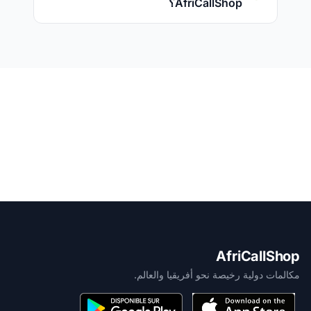
AfriCallShop؟
AfriCallShop
مكالمات دولية رخيصة نحو أفريقيا والعالم.