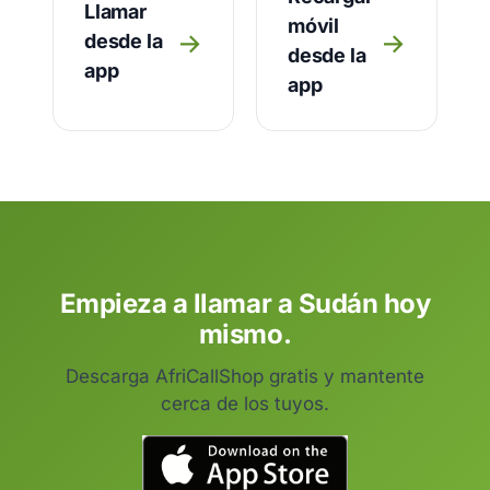
Llamar
móvil
→
→
desde la
desde la
app
app
Empieza a llamar a Sudán hoy
mismo.
Descarga AfriCallShop gratis y mantente
cerca de los tuyos.