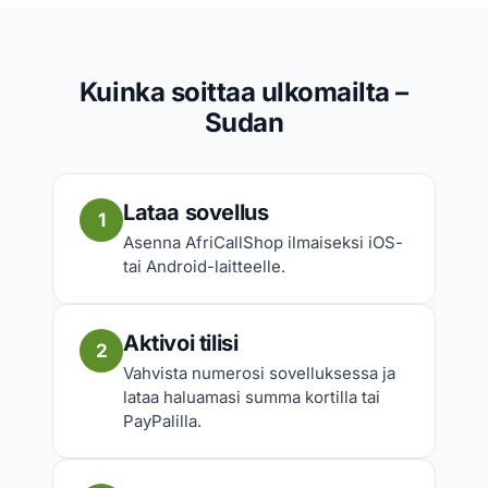
Kuinka soittaa ulkomailta –
Sudan
Lataa sovellus
1
Asenna AfriCallShop ilmaiseksi iOS-
tai Android-laitteelle.
Aktivoi tilisi
2
Vahvista numerosi sovelluksessa ja
lataa haluamasi summa kortilla tai
PayPalilla.