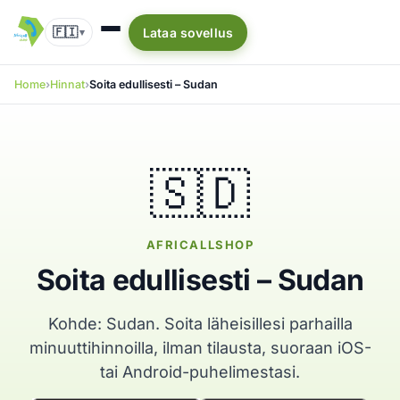
🇫🇮
Lataa sovellus
▾
Home
Hinnat
Soita edullisesti – Sudan
🇸🇩
AFRICALLSHOP
Soita edullisesti – Sudan
Kohde: Sudan. Soita läheisillesi parhailla
minuuttihinnoilla, ilman tilausta, suoraan iOS-
tai Android-puhelimestasi.