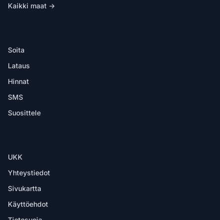
Kaikki maat →
SOVELLUKSESSA
Soita
Lataus
Hinnat
SMS
Suosittele
OHJE
UKK
Yhteystiedot
Sivukartta
Käyttöehdot
Tietosuoja