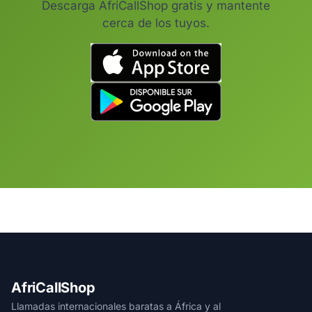
Descarga AfriCallShop gratis y mantente
cerca de los tuyos.
AfriCallShop
Llamadas internacionales baratas a África y al