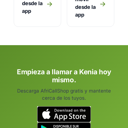
→
→
desde la
desde la
app
app
Empieza a llamar a Kenia hoy
mismo.
Descarga AfriCallShop gratis y mantente
cerca de los tuyos.