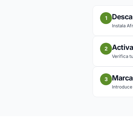
Descar
1
Instala Af
Activa
2
Verifica 
Marca
3
Introduce 