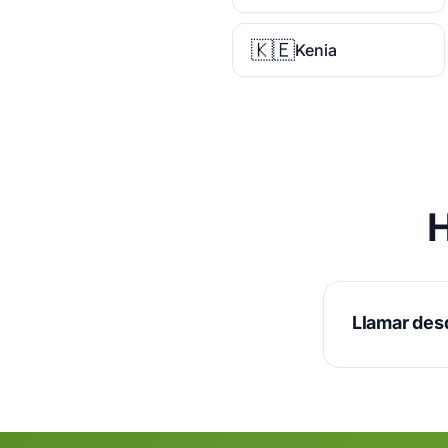
🇰🇪
Kenia
H
Llamar des