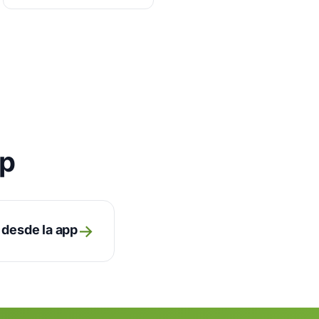
pp
→
 desde la app