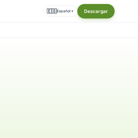
🇪🇸
Descargar
Español
▾