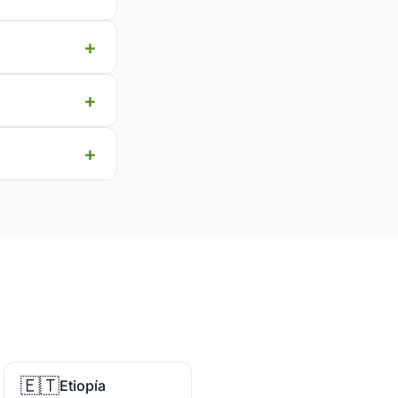
🇪🇹
Etiopía