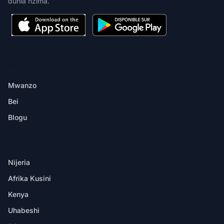
dunia nzima.
BIDHAA
Mwanzo
Bei
Blogu
MAENEO
Nijeria
Afrika Kusini
Kenya
Uhabeshi