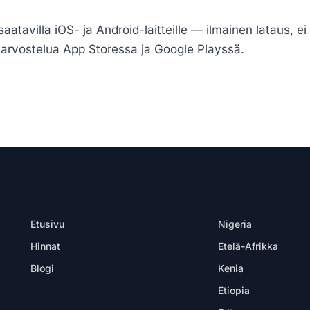
aatavilla iOS- ja Android-laitteille — ilmainen lataus, ei t
arvostelua App Storessa ja Google Playssä.
TUOTE
KOHTEET
Etusivu
Nigeria
Hinnat
Etelä-Afrikka
Blogi
Kenia
Etiopia