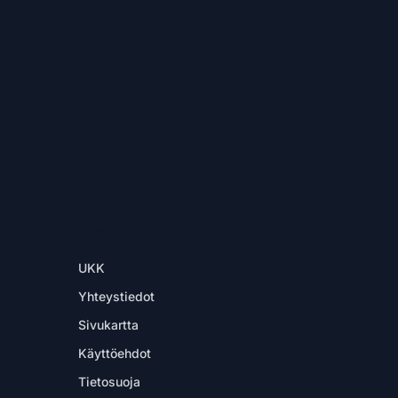
OHJE
UKK
Yhteystiedot
Sivukartta
Käyttöehdot
Tietosuoja