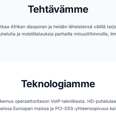
Tehtävämme
kaa Afrikan diasporan ja heidän läheistensä välillä tarj
heluita ja mobiililatauksia parhailla minuuttihinnoilla, ilm
Teknologiamme
okemus operaattoritason VoIP-tekniikasta. HD-puhelulaat
 useissa Euroopan maissa ja PCI-DSS-yhteensopivuus kai