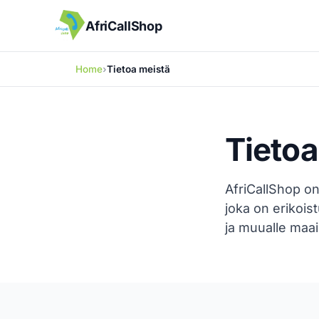
AfriCallShop
Home
Tietoa meistä
Tietoa
AfriCallShop o
joka on erikoist
ja muualle maa