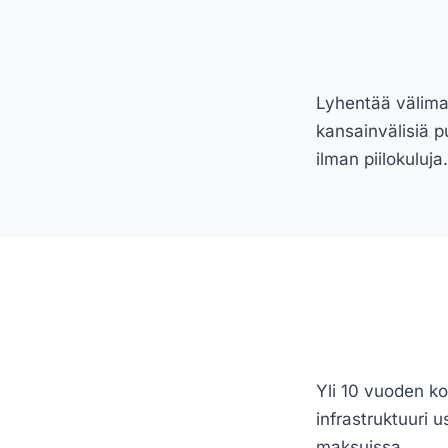
Lyhentää välimat
kansainvälisiä pu
ilman piilokuluja.
Yli 10 vuoden k
infrastruktuuri
maksuissa.