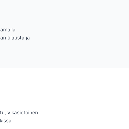
oamalla
an tilausta ja
u, vikasietoinen
kissa