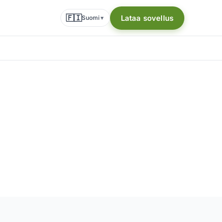
🇫🇮
Lataa sovellus
Suomi
▾