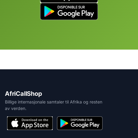
AfriCallShop
Billige internasjonale samtaler til Afrika og resten
av verden.