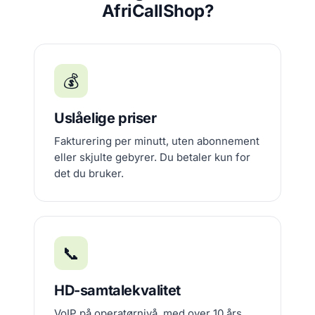
AfriCallShop?
💰
Uslåelige priser
Fakturering per minutt, uten abonnement
eller skjulte gebyrer. Du betaler kun for
det du bruker.
📞
HD-samtalekvalitet
VoIP på operatørnivå, med over 10 års