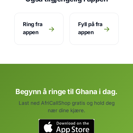
Ring fra
Fyll på fra
→
→
appen
appen
Begynn å ringe til Ghana i dag.
Last ned AfriCallShop gratis og hold deg
nær dine kjære.