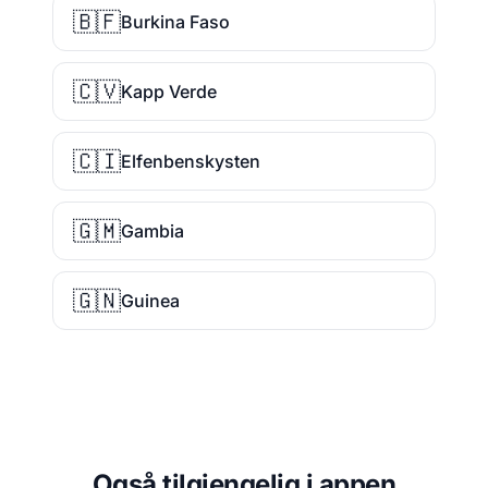
🇧🇫
Burkina Faso
🇨🇻
Kapp Verde
🇨🇮
Elfenbenskysten
🇬🇲
Gambia
🇬🇳
Guinea
Også tilgjengelig i appen