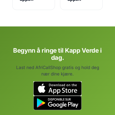
Begynn å ringe til Kapp Verde i
dag.
Last ned AfriCallShop gratis og hold deg
nær dine kjære.