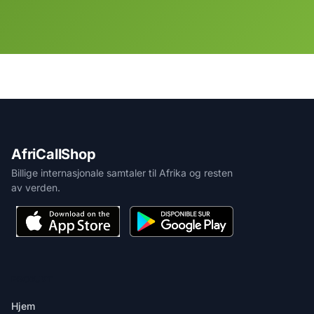
AfriCallShop
Billige internasjonale samtaler til Afrika og resten
av verden.
PRODUKT
Hjem