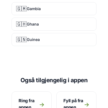
🇬🇲
Gambia
🇬🇭
Ghana
🇬🇳
Guinea
Også tilgjengelig i appen
Ring fra
Fyll på fra
→
→
appen
appen