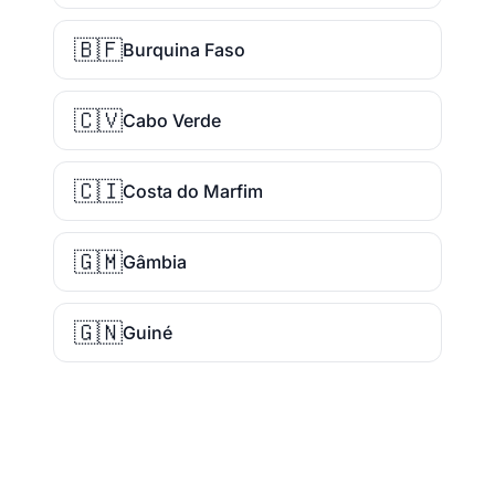
🇧🇫
Burquina Faso
🇨🇻
Cabo Verde
🇨🇮
Costa do Marfim
🇬🇲
Gâmbia
🇬🇳
Guiné