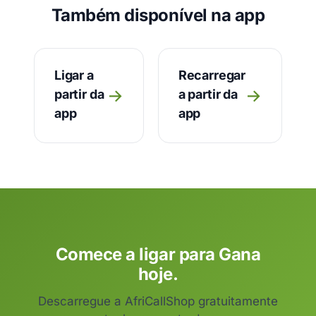
Também disponível na app
Ligar a
Recarregar
→
→
partir da
a partir da
app
app
Comece a ligar para Gana
hoje.
Descarregue a AfriCallShop gratuitamente