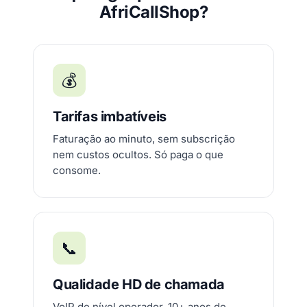
AfriCallShop?
💰
Tarifas imbatíveis
Faturação ao minuto, sem subscrição
nem custos ocultos. Só paga o que
consome.
📞
Qualidade HD de chamada
VoIP de nível operador, 10+ anos de