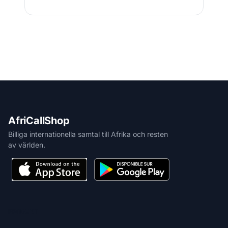
AfriCallShop
Billiga internationella samtal till Afrika och resten
av världen.
PRODUKT