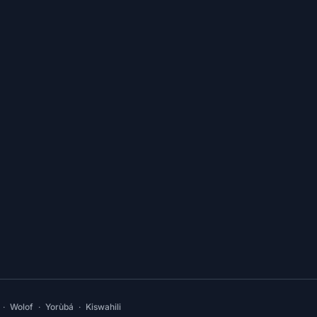
·
Wolof
·
Yorùbá
·
Kiswahili