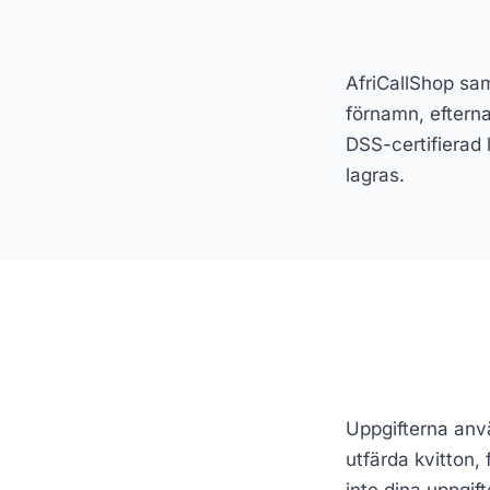
AfriCallShop sam
förnamn, eftern
DSS-certifierad 
lagras.
Uppgifterna anvä
utfärda kvitton,