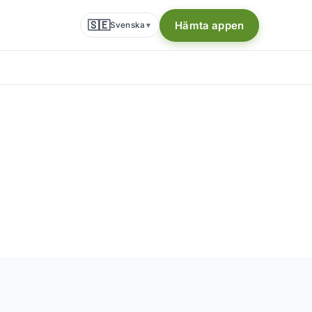
🇸🇪
Hämta appen
Svenska
▾