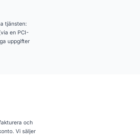
a tjänsten:
(via en PCI-
iga uppgifter
 fakturera och
nto. Vi säljer