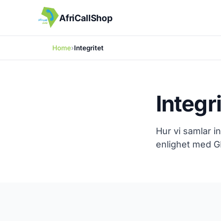
AfriCallShop
Home
Integritet
Integr
Hur vi samlar i
enlighet med G