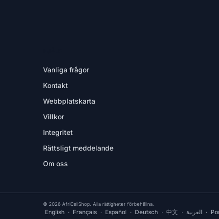
HJÄLP
Vanliga frågor
Kontakt
Webbplatskarta
Villkor
Integritet
Rättsligt meddelande
Om oss
© 2026 AfriCallShop. Alla rättigheter förbehållna.
English
·
Français
·
Español
·
Deutsch
·
中文
·
العربية
·
Po