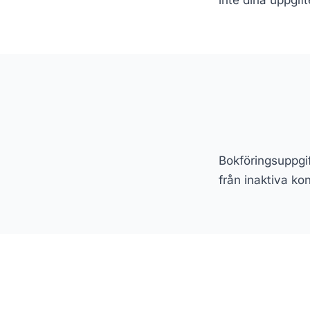
inte dina uppgifte
Bokföringsuppgif
från inaktiva kon