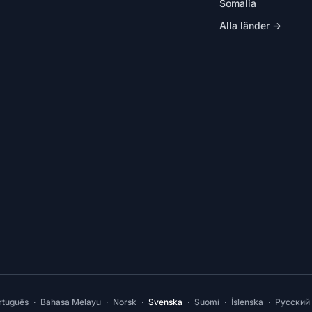
Somalia
Alla länder →
rtuguês
·
Bahasa Melayu
·
Norsk
·
Svenska
·
Suomi
·
Íslenska
·
Русский