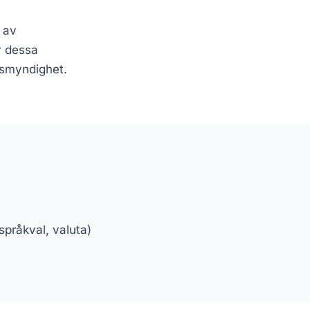
g av
v dessa
ddsmyndighet.
språkval, valuta)