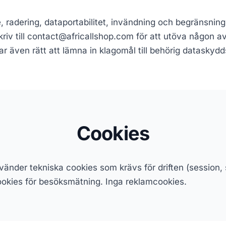
se, radering, dataportabilitet, invändning och begränsnin
riv till contact@africallshop.com för att utöva någon a
har även rätt att lämna in klagomål till behörig datasky
Cookies
nder tekniska cookies som krävs för driften (session, 
kies för besöksmätning. Inga reklamcookies.