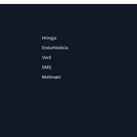
Í APPINU
Hringja
Endurhleðsla
Verð
SMS
Meðmæli