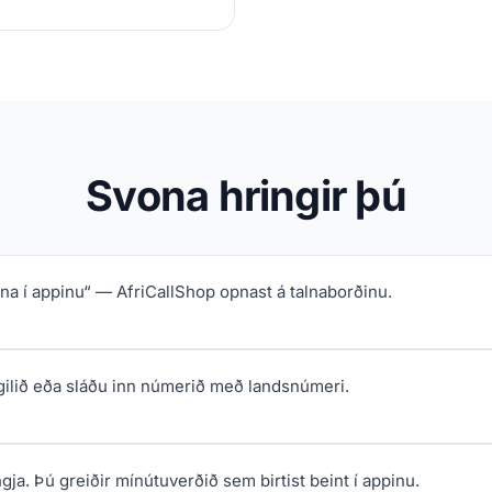
Svona hringir þú
pna í appinu“ — AfriCallShop opnast á talnaborðinu.
gilið eða sláðu inn númerið með landsnúmeri.
ngja. Þú greiðir mínútuverðið sem birtist beint í appinu.