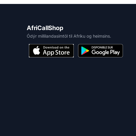
AfriCallShop
Ódýr millilandasímtöl til Afríku og heimsins.