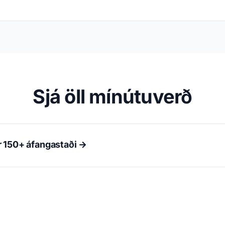
Sjá öll mínútuverð
ir 150+ áfangastaði →