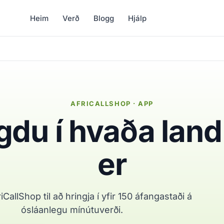
Heim
Verð
Blogg
Hjálp
AFRICALLSHOP · APP
gdu í hvaða lan
er
CallShop til að hringja í yfir 150 áfangastaði á
ósláanlegu mínútuverði.