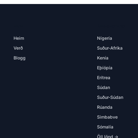
VARA
ÁFANGASTAÐIR
Heim
Nígería
Verð
Suður-Afríka
Blogg
Kenía
Eþíópía
Erítrea
Súdan
Suður-Súdan
Rúanda
Simbabve
Sómalía
Öll lönd →