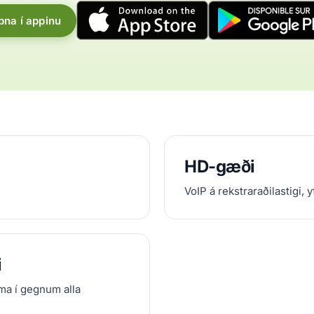
pna í appinu
HD-gæði
VoIP á rekstraraðilastigi, y
i
ma í gegnum alla