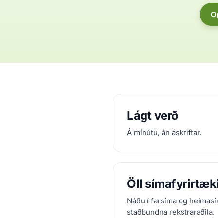
O
Lágt verð
Á mínútu, án áskriftar.
Öll símafyrirtæk
Náðu í farsíma og heimasí
staðbundna rekstraraðila.