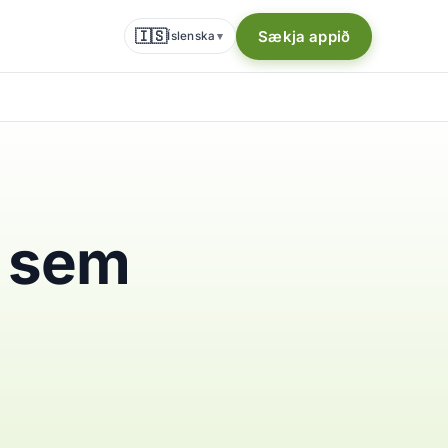
🇮🇸
Sækja appið
Íslenska
▾
d sem