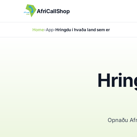
AfriCallShop
Home
App
Hringdu í hvaða land sem er
Hrin
Opnaðu Afri