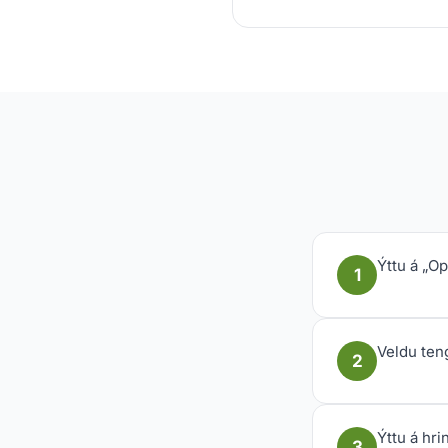
Ýttu á „O
1
Veldu ten
2
Ýttu á hri
3