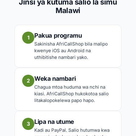
Jinsi ya kutuma salio la simu
Malawi
Pakua programu
1
Sakinisha AfriCallShop bila malipo
kwenye iOS au Android na
uthibitishe nambari yako.
Weka nambari
2
Chagua mtoa huduma wa nchi na
kiasi. AfriCallShop hukokotoa salio
litakalopokelewa papo hapo.
Lipa na utume
3
Kadi au PayPal. Salio hutumwa kwa