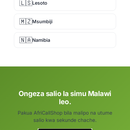
🇱🇸
Lesoto
🇲🇿
Msumbiji
🇳🇦
Namibia
Ongeza salio la simu Malawi
leo.
Pakua AfriCallShop bila malipo na utume
salio kwa sekunde chache.