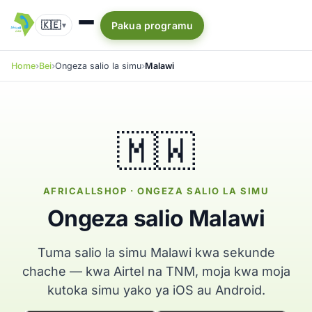
🇰🇪
Pakua programu
▾
Home
Bei
Ongeza salio la simu
Malawi
🇲🇼
AFRICALLSHOP · ONGEZA SALIO LA SIMU
Ongeza salio Malawi
Tuma salio la simu Malawi kwa sekunde
chache — kwa Airtel na TNM, moja kwa moja
kutoka simu yako ya iOS au Android.