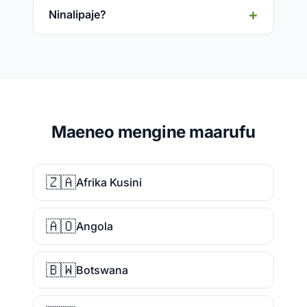
Ninalipaje?
Maeneo mengine maarufu
🇿🇦
Afrika Kusini
🇦🇴
Angola
🇧🇼
Botswana