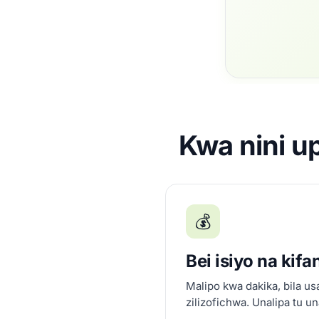
Kwa nini u
💰
Bei isiyo na kifa
Malipo kwa dakika, bila us
zilizofichwa. Unalipa tu u