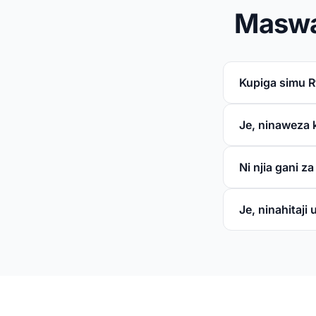
Maswa
Kupiga simu R
Je, ninaweza 
Ni njia gani z
Je, ninahitaji u