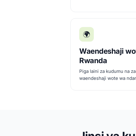
🌍
Waendeshaji wot
Rwanda
Piga laini za kudumu na za
waendeshaji wote wa ndani