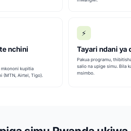
⚡
e nchini
Tayari ndani ya 
Pakua programu, thibitis
salio na upige simu. Bila k
 mkononi kupitia
msimbo.
 (MTN, Airtel, Tigo).