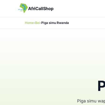
AfriCallShop
Home
Bei
Piga simu Rwanda
P
Piga simu wa