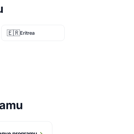
u
🇪🇷
Eritrea
ramu
enye programu