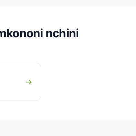
mkononi nchini
→