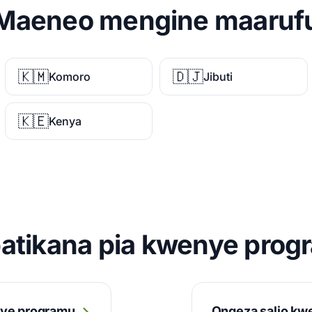
Maeneo mengine maaruf
🇰🇲
🇩🇯
Komoro
Jibuti
🇰🇪
Kenya
patikana pia kwenye prog
nye programu
Ongeza salio kw