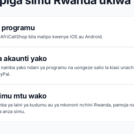
upiga simu Rwanda ukiwa 
 programu
 AfriCallShop bila malipo kwenye iOS au Android.
 akaunti yako
a namba yako ndani ya programu na uongeze salio la kiasi unach
yPal.
simu mtu wako
mba ya laini ya kudumu au ya mkononi nchini Rwanda, pamoja 
a anza simu.