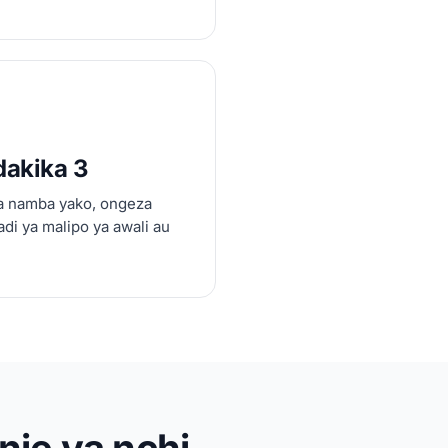
dakika 3
ha namba yako, ongeza
adi ya malipo ya awali au