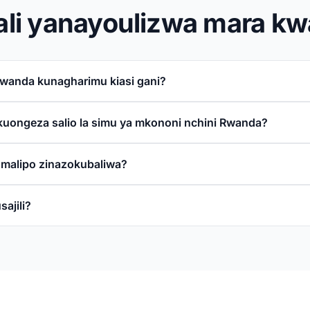
li yanayoulizwa mara kw
wanda kunagharimu kiasi gani?
kuongeza salio la simu ya mkononi nchini Rwanda?
a malipo zinazokubaliwa?
sajili?