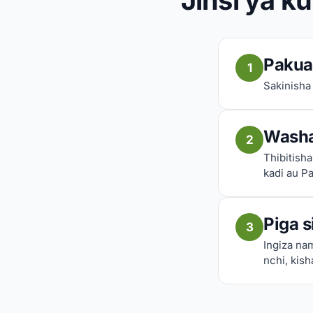
Jinsi ya k
Pakua
1
Sakinisha
Washa
2
Thibitish
kadi au Pa
Piga 
3
Ingiza na
nchi, kish