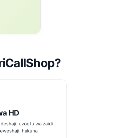
riCallShop?
wa HD
deshaji, uzoefu wa zaidi
leweshaji, hakuna