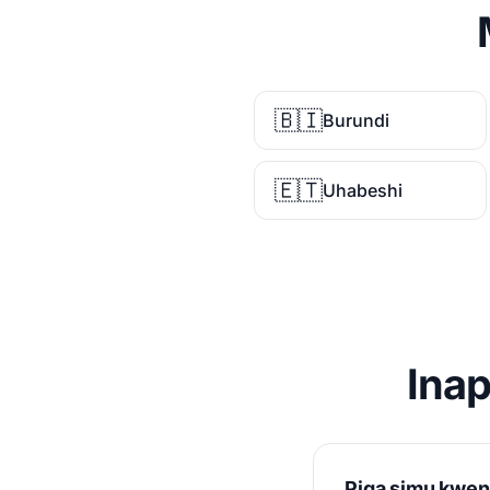
🇧🇮
Burundi
🇪🇹
Uhabeshi
Ina
Piga simu kwe