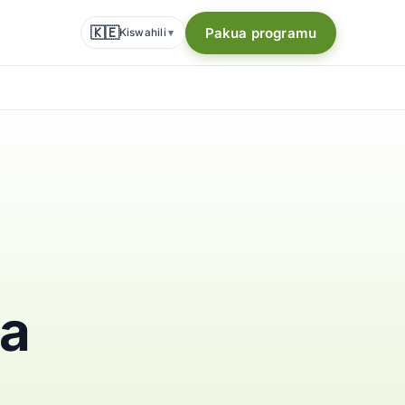
🇰🇪
Pakua programu
Kiswahili
▾
da