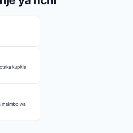
nje ya nchi
otaka kupitia
na msimbo wa