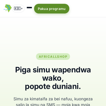
🇰🇪
Pakua programu
▾
AFRICALLSHOP
Piga simu wapendwa
wako,
popote duniani.
Simu za kimataifa za bei nafuu, kuongeza
salio la simu na SMS — moja kwa moja