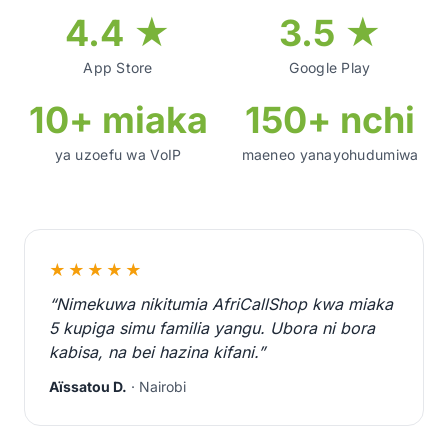
4.4 ★
3.5 ★
App Store
Google Play
10+ miaka
150+ nchi
ya uzoefu wa VoIP
maeneo yanayohudumiwa
★★★★★
“Nimekuwa nikitumia AfriCallShop kwa miaka
5 kupiga simu familia yangu. Ubora ni bora
kabisa, na bei hazina kifani.”
Aïssatou D.
· Nairobi