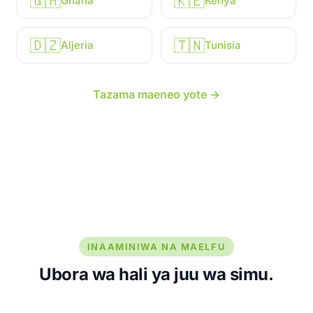
🇬🇭
🇰🇪
Ghana
Kenya
🇩🇿
🇹🇳
Aljeria
Tunisia
Tazama maeneo yote →
INAAMINIWA NA MAELFU
Ubora wa hali ya juu wa simu.