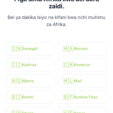
zaidi.
Bei ya dakika isiyo na kifani kwa nchi muhimu
za Afrika.
🇸🇳
🇲🇦
Senegali
Moroko
🇨🇮
🇨🇲
Kodivaa
Kamerun
🇳🇬
🇲🇱
Nijeria
Mali
🇧🇯
🇧🇫
Benini
Burkina Faso