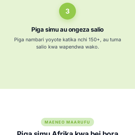
3
Piga simu au ongeza salio
Piga nambari yoyote katika nchi 150+, au tuma
salio kwa wapendwa wako.
MAENEO MAARUFU
Piga simu Afrika kwa bei bora