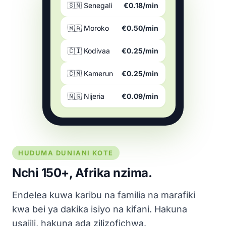
🇸🇳 Senegali
€0.18/min
🇲🇦 Moroko
€0.50/min
🇨🇮 Kodivaa
€0.25/min
🇨🇲 Kamerun
€0.25/min
🇳🇬 Nijeria
€0.09/min
HUDUMA DUNIANI KOTE
Nchi 150+, Afrika nzima.
Endelea kuwa karibu na familia na marafiki
kwa bei ya dakika isiyo na kifani. Hakuna
usajili, hakuna ada zilizofichwa.