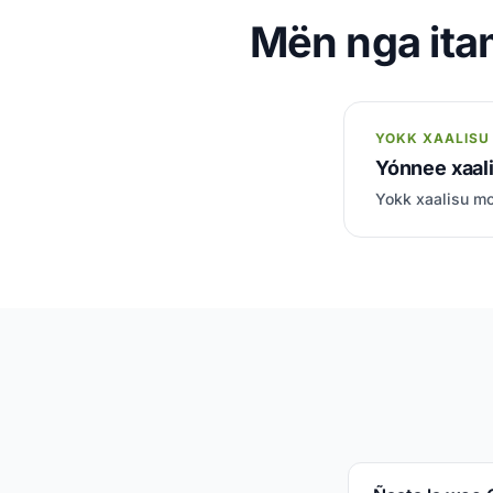
Mën nga itam
YOKK XAALISU
Yónnee xaal
Yokk xaalisu mob