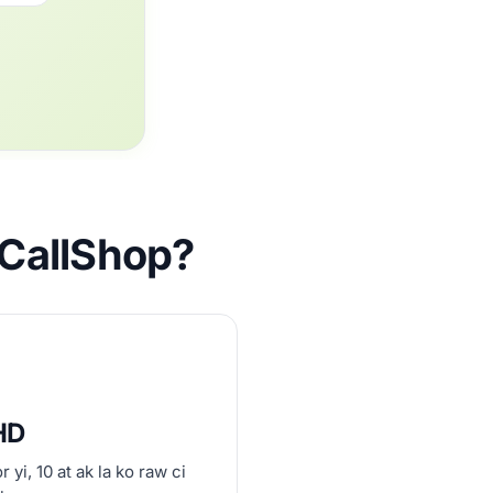
iCallShop?
HD
yi, 10 at ak la ko raw ci