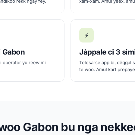
andikoo rekk ngay fey.
xam-xam. Amul yéex, amu
⚡
i Gabon
Jàppale ci 3 simi
ci operator yu réew mi
Telesarse app bi, dëggal s
te woo. Amul kart prepaye
woo Gabon bu nga nekkee 