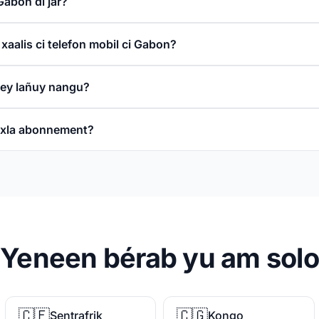
Gabon di jar?
aalis ci telefon mobil ci Gabon?
fey lañuy nangu?
xla abonnement?
Yeneen bérab yu am solo
🇨🇫
🇨🇬
Sentrafrik
Kongo