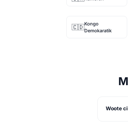
Kongo
🇨🇩
Demokaratik
M
Woote ci