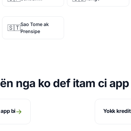
Sao Tome ak
🇸🇹
Prensipe
ën nga ko def itam ci app 
→
 app bi
Yokk kredit