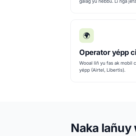
galag yu nëbbu. Li nga jëf
🌍
Operator yépp c
Wooal liñ yu fas ak mobil 
yépp (Airtel, Libertis).
Naka lañuy 