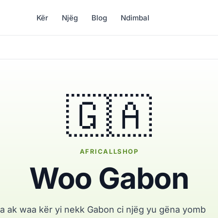
Kër
Njëg
Blog
Ndimbal
🇬🇦
AFRICALLSHOP
Woo Gabon
a ak waa kër yi nekk Gabon ci njëg yu gëna yomb