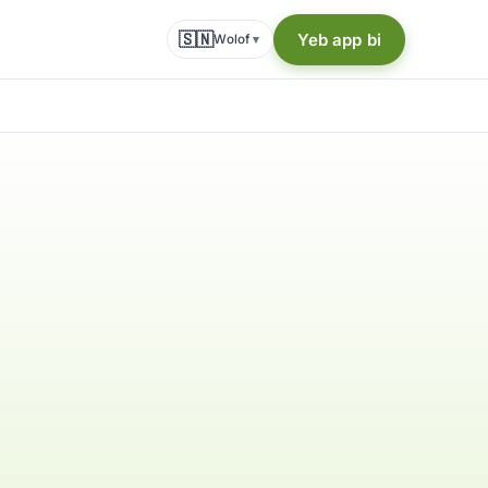
🇸🇳
Yeb app bi
Wolof
▾