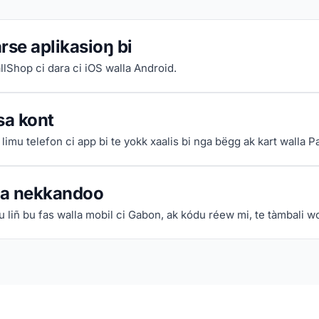
rse aplikasioŋ bi
llShop ci dara ci iOS walla Android.
sa kont
limu telefon ci app bi te yokk xaalis bi nga bëgg ak kart walla P
a nekkandoo
u liñ bu fas walla mobil ci Gabon, ak kódu réew mi, te tàmbali w