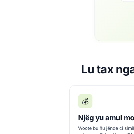
Lu tax ng
💰
Njëg yu amul m
Woote bu ñu jënde ci simi