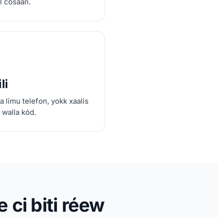
l cosaan.
li
a limu telefon, yokk xaalis
 walla kód.
ci biti réew