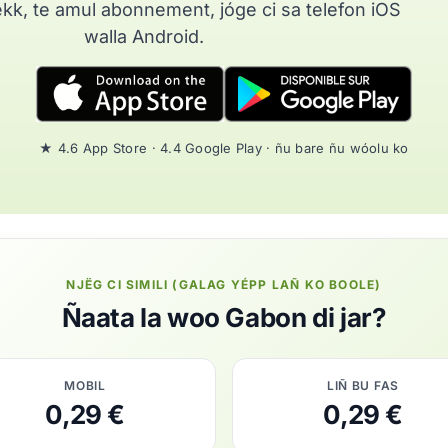
nekk, te amul abonnement, jóge ci sa telefon iOS
walla Android.
★ 4.6 App Store · 4.4 Google Play · ñu bare ñu wóolu ko
NJËG CI SIMILI (GALAG YÉPP LAÑ KO BOOLE)
Ñaata la woo Gabon di jar?
MOBIL
LIÑ BU FAS
0,29 €
0,29 €