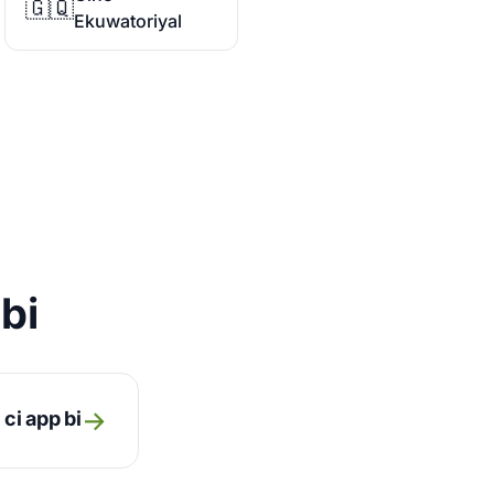
🇬🇶
Ekuwatoriyal
bi
→
 ci app bi