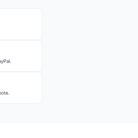
ayPal.
oote.