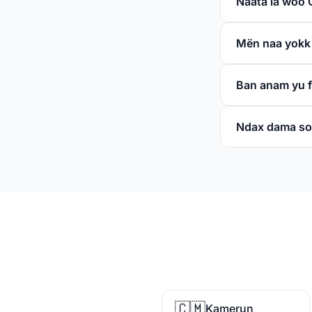
Ñaata la woo 
Mën naa yokk x
Ban anam yu 
Ndax dama so
🇨🇲
Kamerun