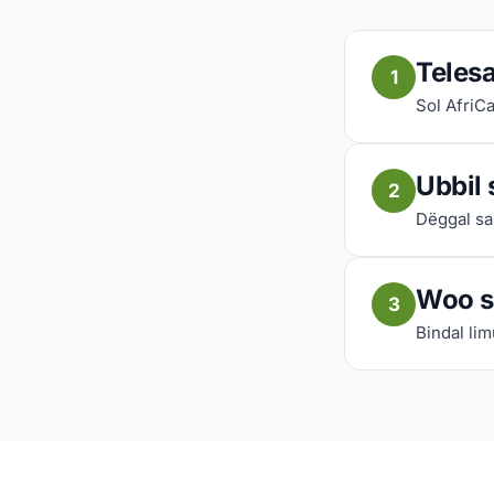
Telesa
1
Sol AfriCa
Ubbil 
2
Dëggal sa 
Woo s
3
Bindal lim