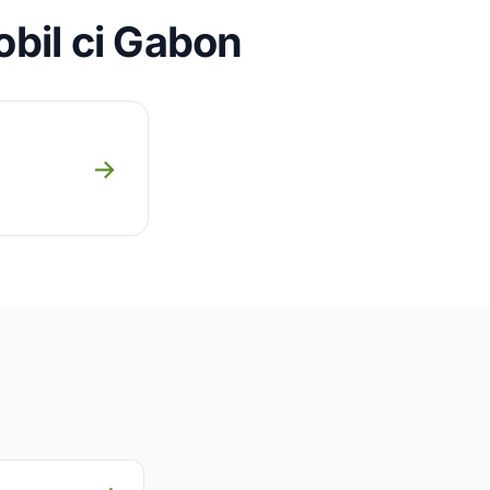
obil ci Gabon
→