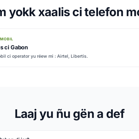
 yokk xaalis ci telefon m
 MOBIL
is ci Gabon
il ci operator yu réew mi : Airtel, Libertis.
Laaj yu ñu gën a def