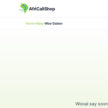
AfriCallShop
Home
Njëg
Woo Gabon
Wooal say soxn