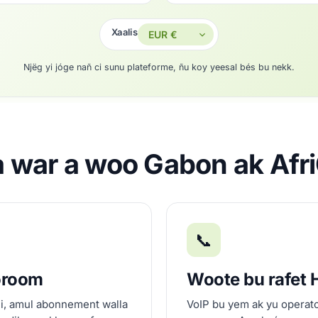
Xaalis
Njëg yi jóge nañ ci sunu plateforme, ñu koy yeesal bés bu nekk.
a war a woo Gabon ak Afr
📞
oroom
Woote bu rafet 
li, amul abonnement walla
VoIP bu yem ak yu operator 