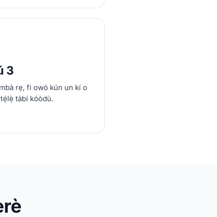
ú 3
́mbà rẹ, fi owó kún un kí o
 tẹ́lẹ̀ tàbí kóòdù.
èrè