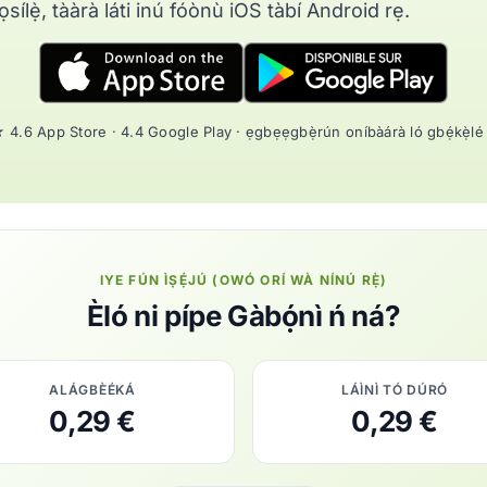
kọsílẹ̀, tààrà láti inú fóònù iOS tàbí Android rẹ.
 4.6 App Store · 4.4 Google Play · ẹgbẹẹgbẹ̀rún oníbàárà ló gbẹ́kẹ̀lé
IYE FÚN ÌṢẸ́JÚ (OWÓ ORÍ WÀ NÍNÚ RẸ̀)
Èló ni pípe Gàbọ́nì ń ná?
ALÁGBÈÉKÁ
LÁÌNÌ TÓ DÚRÓ
0,29 €
0,29 €