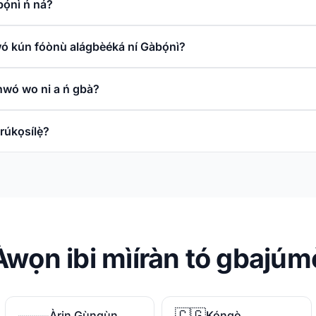
bọ́nì ń ná?
owó kún fóònù alágbèéká ní Gàbọ́nì?
nwó wo ni a ń gbà?
orúkọsílẹ̀?
Àwọn ibi mìíràn tó gbajúmọ
🇨🇬
Àrin Gùngùn
Kóngò