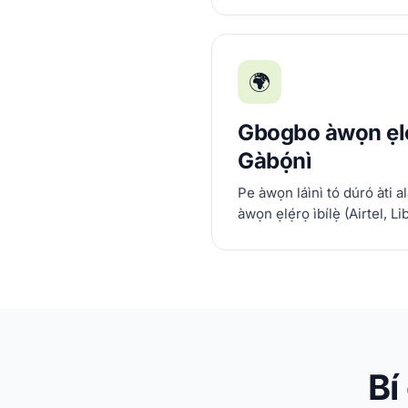
🌍
Gbogbo àwọn ẹlẹ́
Gàbọ́nì
Pe àwọn láìnì tó dúró àti 
àwọn ẹlẹ́rọ ìbílẹ̀ (Airtel, Li
Bí