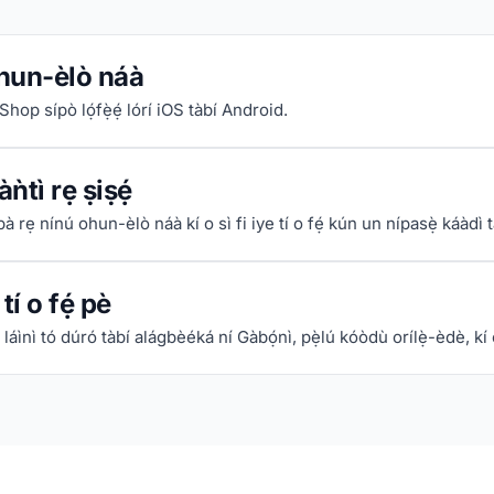
hun-èlò náà
Shop sípò lọ́fẹ̀ẹ́ lórí iOS tàbí Android.
ǹtì rẹ ṣiṣẹ́
mbà rẹ nínú ohun-èlò náà kí o sì fi iye tí o fẹ́ kún un nípasẹ̀ káàdì 
tí o fẹ́ pè
láìnì tó dúró tàbí alágbèéká ní Gàbọ́nì, pẹ̀lú kóòdù orílẹ̀-èdè, kí o 