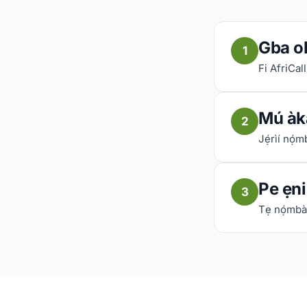
Gba o
1
Fi AfriCall
Mú àkà
2
Jẹ́rìí nọ́
Pe ẹni 
3
Tẹ nọ́mbà 