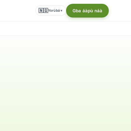
🇳🇬
Gba áàpù náà
Yorùbá
▾