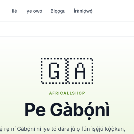
Ilé
Iye owó
Blọọgu
Ìrànlọ́wọ́
🇬🇦
AFRICALLSHOP
Pe Gàbọ́nì
 rẹ ní Gàbọ́nì ní iye tó dára jùlọ fún ìṣẹ́jú kọ̀ọ̀kan,