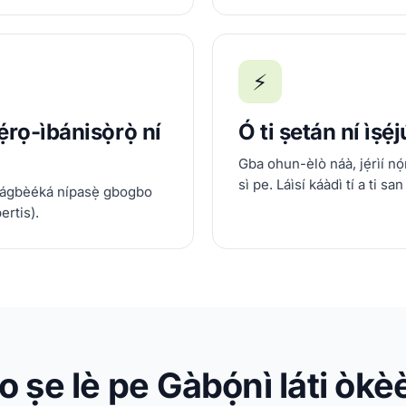
⚡
rọ-ìbánisọ̀rọ̀ ní
Ó ti ṣetán ní ìṣẹ́j
Gba ohun-èlò náà, jẹ́rìí nọ
sì pe. Láìsí káàdì tí a ti san
alágbèéká nípasẹ̀ gbogbo
bertis).
 o ṣe lè pe Gàbọ́nì láti òkè