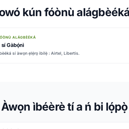
i owó kún fóònù alágbèéká
 FÓÒNÙ ALÁGBÈÉKÁ
 sí Gàbọ́nì
ká sí àwọn ẹlẹ́rọ ìbílẹ̀ : Airtel, Libertis.
Àwọn ìbéèrè tí a ń bi lọ́pọ̀