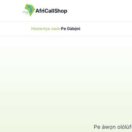
AfriCallShop
Home
Iye owó
Pe Gàbọ́nì
Pe àwọn olólùfẹ́