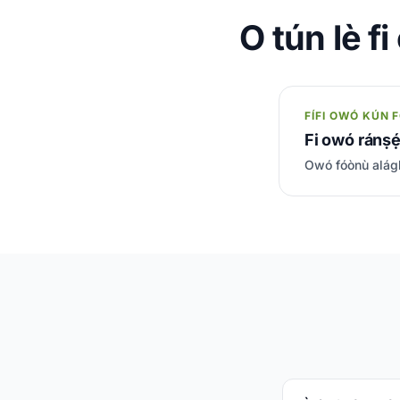
O tún lè f
FÍFI OWÓ KÚN
Fi owó ránṣẹ́
Owó fóònù alágbèé