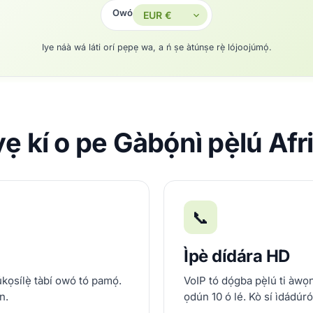
Owó
Iye náà wá láti orí pẹpẹ wa, a ń ṣe àtúnṣe rẹ̀ lójoojúmọ́.
 yẹ kí o pe Gàbọ́nì pẹ̀lú Af
📞
Ìpè dídára HD
úkọsílẹ̀ tàbí owó tó pamọ́.
VoIP tó dọ́gba pẹ̀lú ti àwọn 
n.
ọdún 10 ó lé. Kò sí ìdádúró,