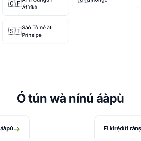
🇨🇫
Áfíríkà
Sáò Tòmé àti
🇸🇹
Prínsípè
Ó tún wà nínú áàpù
→
 áàpù
Fi kírẹ́dítì rá