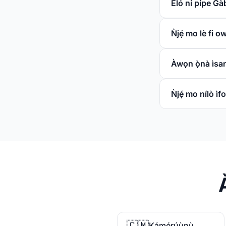
Èló ni pípe Gà
Ǹjẹ́ mo lè fi 
Àwọn ọ̀nà ìsa
Ǹjẹ́ mo nílò ìf
🇨🇲
Kámérúùnù