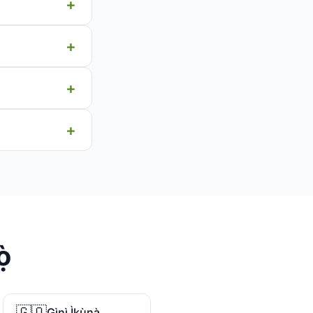
̀
🇬🇶
Gìnì Ìkùnà