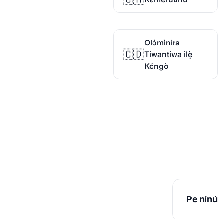
Olómìnira
🇨🇩
Tiwantiwa ilẹ̀
Kóngò
Pe nínú