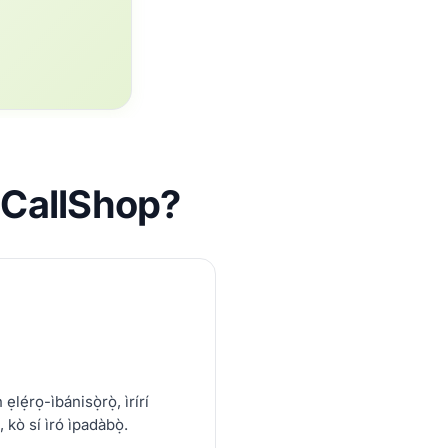
riCallShop?
ẹlẹ́rọ-ìbánisọ̀rọ̀, ìrírí
 kò sí ìró ìpadàbọ̀.