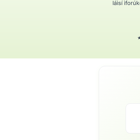
láìsí ìforú
★