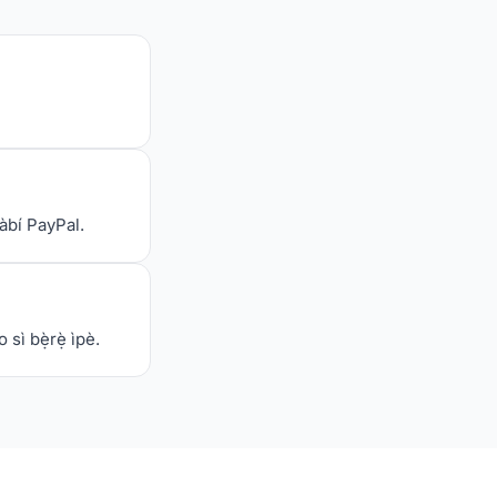
tàbí PayPal.
sì bẹ̀rẹ̀ ìpè.