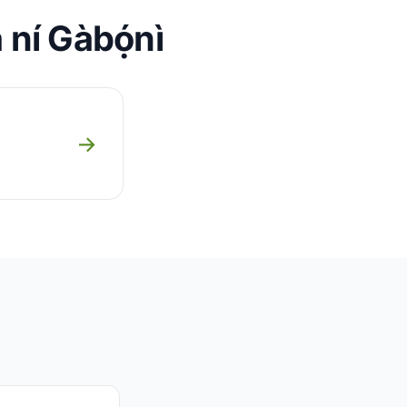
 ní Gàbọ́nì
→