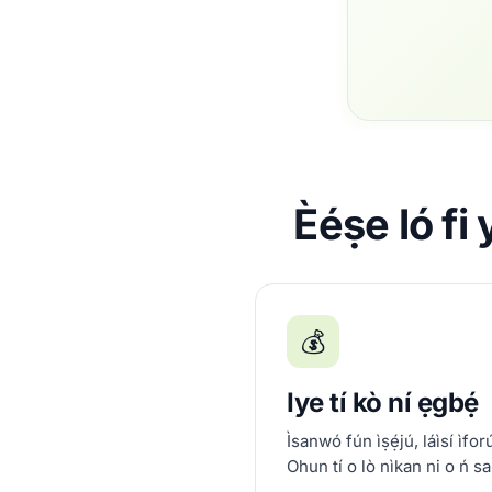
Èéṣe ló fi
💰
Iye tí kò ní ẹgbẹ́
Ìsanwó fún ìṣẹ́jú, láìsí ìfor
Ohun tí o lò nìkan ni o ń sa