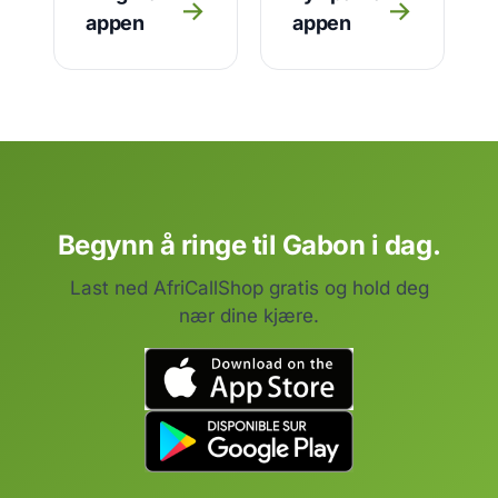
→
→
appen
appen
Begynn å ringe til Gabon i dag.
Last ned AfriCallShop gratis og hold deg
nær dine kjære.