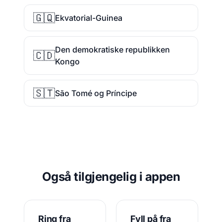
🇬🇶
Ekvatorial-Guinea
Den demokratiske republikken
🇨🇩
Kongo
🇸🇹
São Tomé og Príncipe
Også tilgjengelig i appen
Ring fra
Fyll på fra