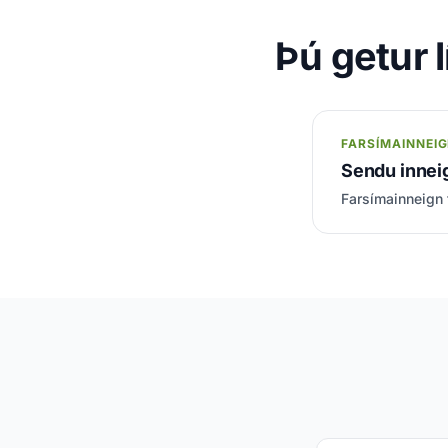
Þú getur l
FARSÍMAINNEI
Sendu inneig
Farsímainneign t