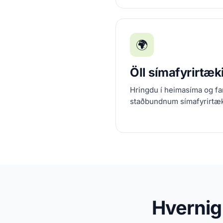
🌍
Öll símafyrirtæk
Hringdu í heimasíma og fa
staðbundnum símafyrirtækju
Hvernig 