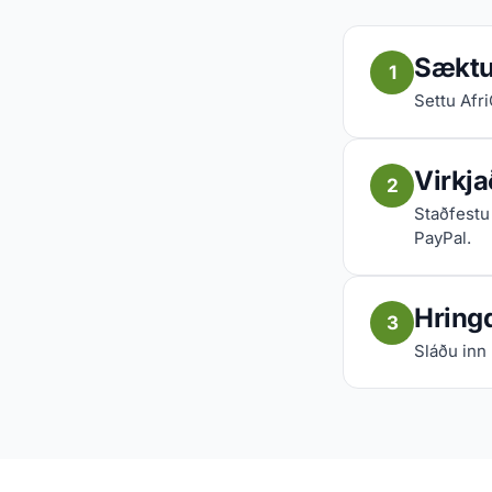
Sæktu 
1
Settu Afr
Virkja
2
Staðfestu 
PayPal.
Hringd
3
Sláðu inn