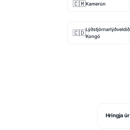
🇨🇲
Kamerún
Lýðstjórnarlýðveldið
🇨🇩
Kongó
Hringja ú