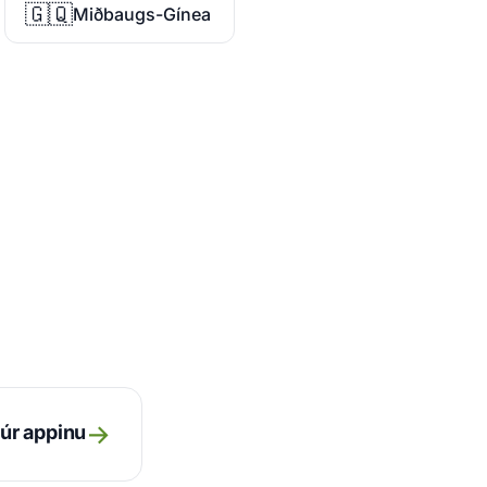
🇬🇶
Miðbaugs-Gínea
→
úr appinu