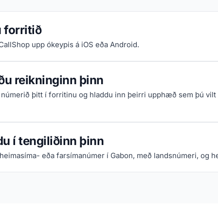
forritið
iCallShop upp ókeypis á iOS eða Android.
ðu reikninginn þinn
númerið þitt í forritinu og hladdu inn þeirri upphæð sem þú vilt
u í tengiliðinn þinn
 heimasíma- eða farsímanúmer í Gabon, með landsnúmeri, og hef