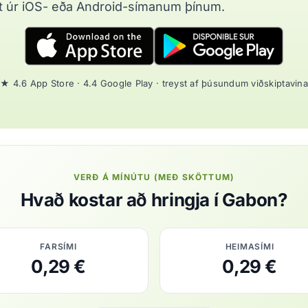
t úr iOS- eða Android-símanum þínum.
★ 4.6 App Store · 4.4 Google Play · treyst af þúsundum viðskiptavina
VERÐ Á MÍNÚTU (MEÐ SKÖTTUM)
Hvað kostar að hringja í Gabon?
FARSÍMI
HEIMASÍMI
0,29 €
0,29 €