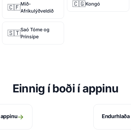
🇨🇬
Mið-
Kongó
🇨🇫
Afríkulýðveldið
Saó Tóme og
🇸🇹
Prinsípe
Einnig í boði í appinu
→
r appinu
Endurhlaða 