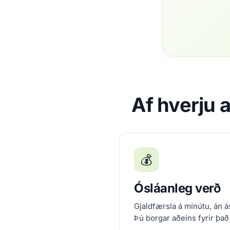
Af hverju 
💰
Ósláanleg verð
Gjaldfærsla á mínútu, án ás
Þú borgar aðeins fyrir það