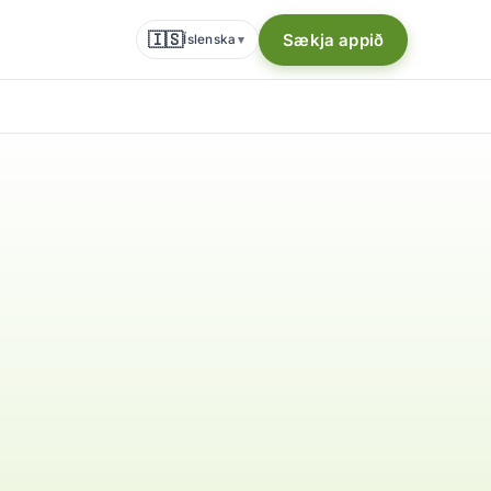
🇮🇸
Sækja appið
Íslenska
▾