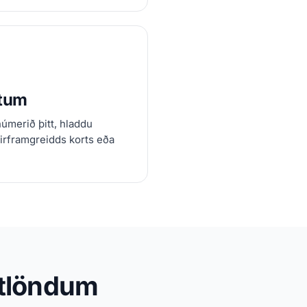
útum
númerið þitt, hladdu
rirframgreidds korts eða
 útlöndum