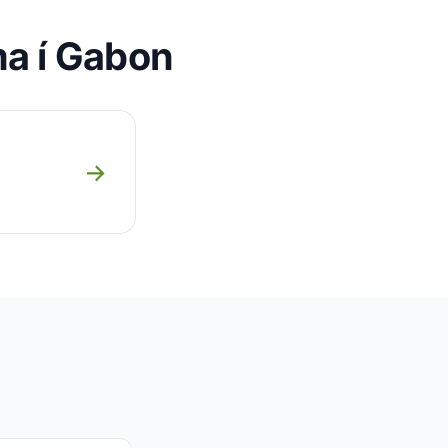
íma í Gabon
→