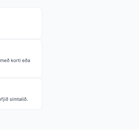
 með korti eða
jið símtalið.