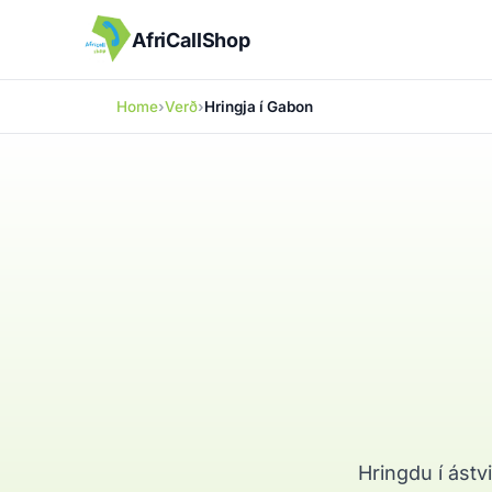
AfriCallShop
Home
Verð
Hringja í Gabon
Hringdu í ástv