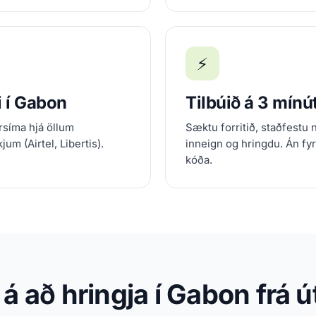
⚡
i í Gabon
Tilbúið á 3 mín
rsíma hjá öllum
Sæktu forritið, staðfestu 
m (Airtel, Libertis).
inneign og hringdu. Án fy
kóða.
á að hringja í Gabon frá