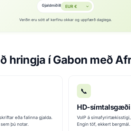
Gjaldmiðill
Verðin eru sótt af kerfinu okkar og uppfærð daglega.
að hringja í Gabon með Af
📞
HD-símtalsgæði
kriftar eða falinna gjalda.
VoIP á símafyrirtækisstigi,
 sem þú notar.
Engin töf, ekkert bergmál.