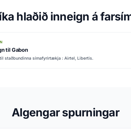
íka hlaðið inneign á fars
GN
n til Gabon
il staðbundinna símafyrirtækja : Airtel, Libertis.
Algengar spurningar