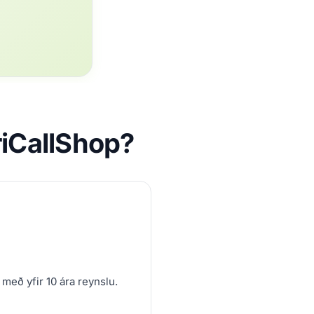
riCallShop?
 með yfir 10 ára reynslu.