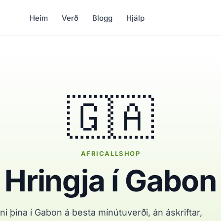
Heim
Verð
Blogg
Hjálp
🇬🇦
AFRICALLSHOP
Hringja í Gabon
ini þína í Gabon á besta mínútuverði, án áskriftar,