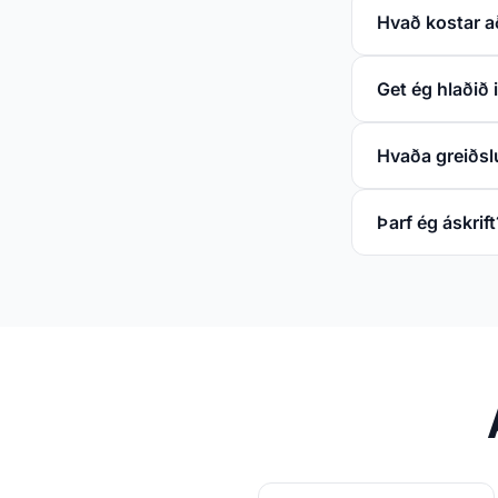
Hvað kostar a
Get ég hlaðið 
Hvaða greiðsl
Þarf ég áskrift