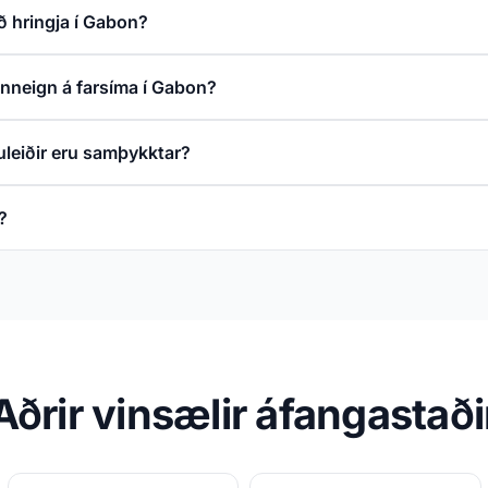
ð hringja í Gabon?
inneign á farsíma í Gabon?
uleiðir eru samþykktar?
?
Aðrir vinsælir áfangastaði