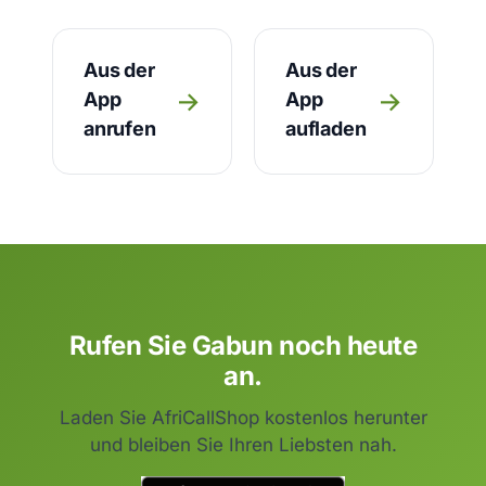
Aus der
Aus der
→
→
App
App
anrufen
aufladen
Rufen Sie Gabun noch heute
an.
Laden Sie AfriCallShop kostenlos herunter
und bleiben Sie Ihren Liebsten nah.